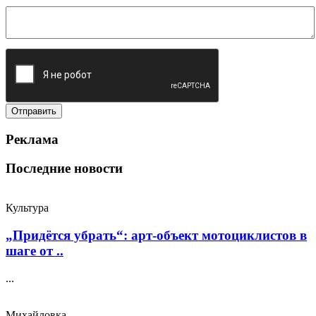
Реклама
Последние новости
Культура
„Придётся убрать“: арт‑объект мотоциклистов в
шаге от ..
...
Михайловка