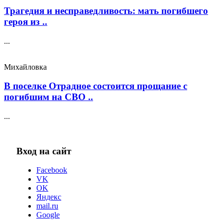
Трагедия и несправедливость: мать погибшего
героя из ..
...
Михайловка
В поселке Отрадное состоится прощание с
погибшим на СВО ..
...
Вход на сайт
Facebook
VK
OK
Яндекс
mail.ru
Google