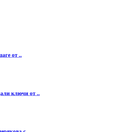
аге от ..
ли ключи от ..
рякова с ..