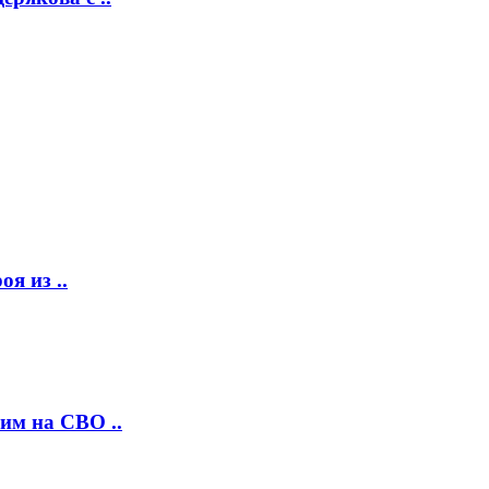
я из ..
им на СВО ..