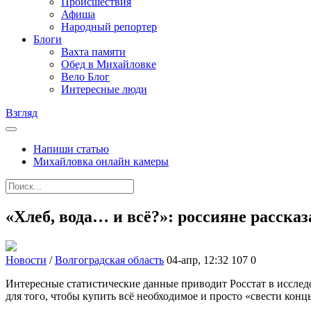
Происшествия
Афиша
Народный репортер
Блоги
Вахта памяти
Обед в Михайловке
Вело Блог
Интересные люди
Взгляд
Напиши статью
Михайловка онлайн камеры
«Хлеб, вода… и всё?»: россияне расска
Новости
/
Волгоградская область
04-апр, 12:32
107
0
Интересные статистические данные приводит Росстат в исследо
для того, чтобы купить всё необходимое и просто «свести конц