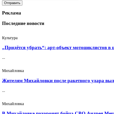
Реклама
Последние новости
Культура
„Придётся убрать“: арт‑объект мотоциклистов в ш
...
Михайловка
Жителям Михайловки после ракетного удара выда
...
Михайловка
В Михайловке похоронят бойца СВО Андрея Меще