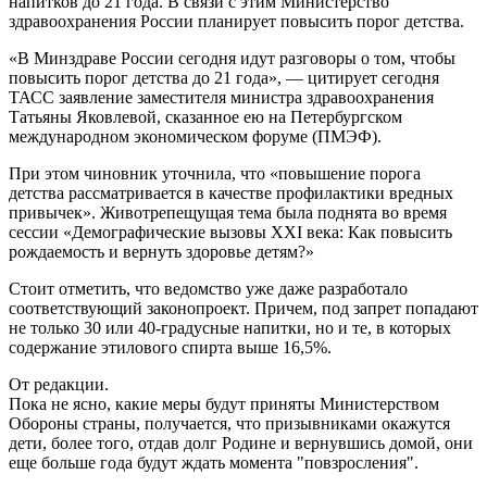
напитков до 21 года. В связи с этим Министерство
здравоохранения России планирует повысить порог детства.
«В Минздраве России сегодня идут разговоры о том, чтобы
повысить порог детства до 21 года», — цитирует сегодня
ТАСС заявление заместителя министра здравоохранения
Татьяны Яковлевой, сказанное ею на Петербургском
международном экономическом форуме (ПМЭФ).
При этом чиновник уточнила, что «повышение порога
детства рассматривается в качестве профилактики вредных
привычек». Животрепещущая тема была поднята во время
сессии «Демографические вызовы XXI века: Как повысить
рождаемость и вернуть здоровье детям?»
Стоит отметить, что ведомство уже даже разработало
соответствующий законопроект. Причем, под запрет попадают
не только 30 или 40-градусные напитки, но и те, в которых
содержание этилового спирта выше 16,5%.
От редакции.
Пока не ясно, какие меры будут приняты Министерством
Обороны страны, получается, что призывниками окажутся
дети, более того, отдав долг Родине и вернувшись домой, они
еще больше года будут ждать момента "повзросления".