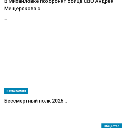
В Михайловке похоронят бойца СВО Андрея
Мещерякова с ..
...
Вахта памяти
Бессмертный полк 2026 ..
...
Общество