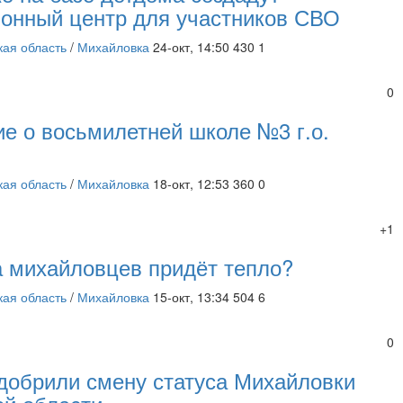
онный центр для участников СВО
кая область
/
Михайловка
24-окт, 14:50
430
1
0
е о восьмилетней школе №3 г.о.
кая область
/
Михайловка
18-окт, 12:53
360
0
+1
а михайловцев придёт тепло?
кая область
/
Михайловка
15-окт, 13:34
504
6
0
добрили смену статуса Михайловки