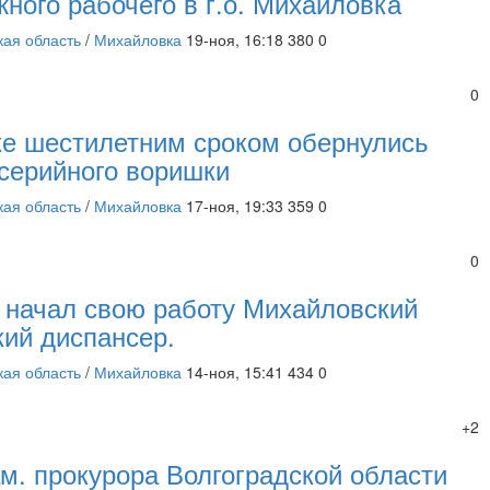
ного рабочего в г.о. Михайловка
кая область
/
Михайловка
19-ноя, 16:18
380
0
0
е шестилетним сроком обернулись
серийного воришки
кая область
/
Михайловка
17-ноя, 19:33
359
0
0
д начал свою работу Михайловский
кий диспансер.
кая область
/
Михайловка
14-ноя, 15:41
434
0
+2
ам. прокурора Волгоградской области