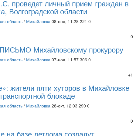
.С. проведет личный прием граждан в
ка, Волгоградской области
кая область
/
Михайловка
08-ноя, 11:28
221
0
0
ИСЬМО Михайловскому прокурору
кая область
/
Михайловка
07-ноя, 11:57
306
0
+1
е»: жители пяти хуторов в Михайловке
 транспортной блокаде
кая область
/
Михайловка
28-окт, 12:03
290
0
0
е на базе детдома создадут