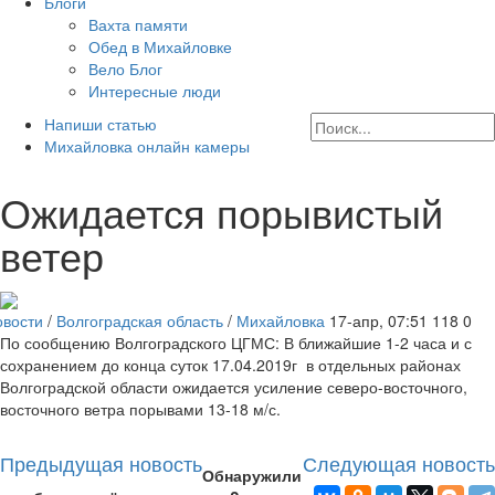
Блоги
Вахта памяти
Обед в Михайловке
Вело Блог
Интересные люди
Напиши статью
Михайловка онлайн камеры
Ожидается порывистый
ветер
овости
/
Волгоградская область
/
Михайловка
17-апр, 07:51
118
0
По сообщению Волгоградского ЦГМС: В ближайшие 1-2 часа и с
сохранением до конца суток 17.04.2019г в отдельных районах
Волгоградской области ожидается усиление северо-восточного,
восточного ветра порывами 13-18 м/с.
Предыдущая новость
Следующая новость
Обнаружили