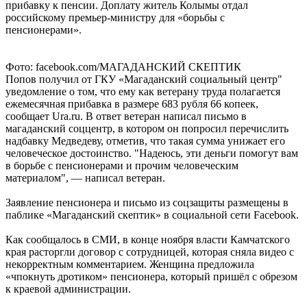
прибавку к пенсии. Доплату житель Колымы отдал
российскому премьер-министру для «борьбы с
пенсионерами».
Фото: facebook.com/МАГАДАНСКИЙ СКЕПТИК
Попов получил от ГКУ «Магаданский социальный центр"
уведомление о том, что ему как ветерану труда полагается
ежемесячная прибавка в размере 683 рубля 66 копеек,
сообщает Ura.ru. В ответ ветеран написал письмо в
магаданский соццентр, в котором он попросил перечислить
надбавку Медведеву, отметив, что такая сумма унижает его
человеческое достоинство. "Надеюсь, эти деньги помогут вам
в борьбе с пенсионерами и прочим человеческим
материалом", — написал ветеран.
Заявление пенсионера и письмо из соцзащиты размещены в
паблике «Магаданский скептик» в социальной сети Facebook.
Как сообщалось в СМИ, в конце ноября власти Камчатского
края расторгли договор с сотрудницей, которая сняла видео с
некорректным комментарием. Женщина предложила
«чпокнуть дротиком» пенсионера, который пришёл с обрезом
к краевой администрации.