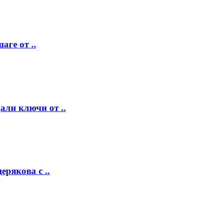
аге от ..
ли ключи от ..
рякова с ..