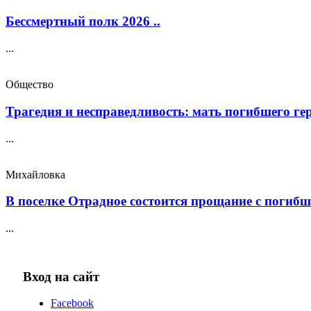
Бессмертный полк 2026 ..
...
Общество
Трагедия и несправедливость: мать погибшего геро
...
Михайловка
В поселке Отрадное состоится прощание с погибш
...
Вход на сайт
Facebook