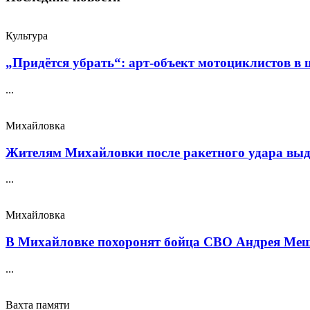
Культура
„Придётся убрать“: арт‑объект мотоциклистов в ш
...
Михайловка
Жителям Михайловки после ракетного удара выда
...
Михайловка
В Михайловке похоронят бойца СВО Андрея Меще
...
Вахта памяти