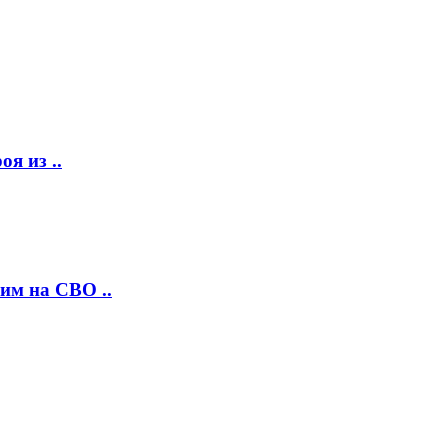
я из ..
им на СВО ..