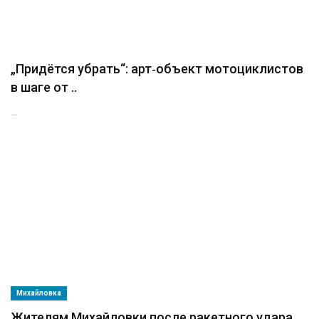
„Придётся убрать“: арт‑объект мотоциклистов
в шаге от ..
...
Михайловка
Жителям Михайловки после ракетного удара