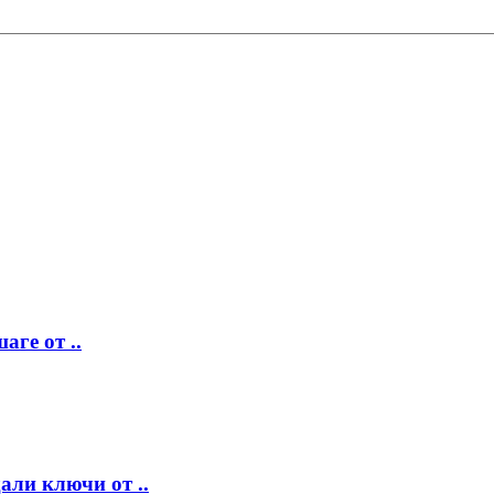
аге от ..
ли ключи от ..