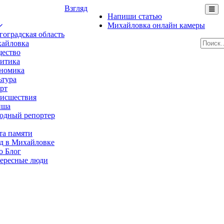
Взгляд
Напиши статью
Михайловка онлайн камеры
гоградская область
айловка
ество
итика
номика
ьтура
рт
исшествия
иша
одный репортер
та памяти
д в Михайловке
о Блог
ересные люди