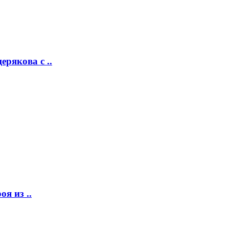
рякова с ..
я из ..