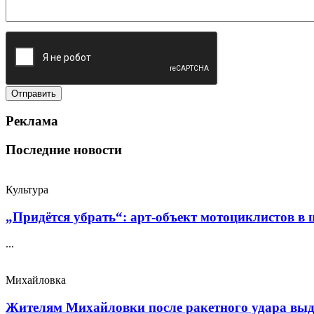
Реклама
Последние новости
Культура
„Придётся убрать“: арт‑объект мотоциклистов в ш
...
Михайловка
Жителям Михайловки после ракетного удара выда