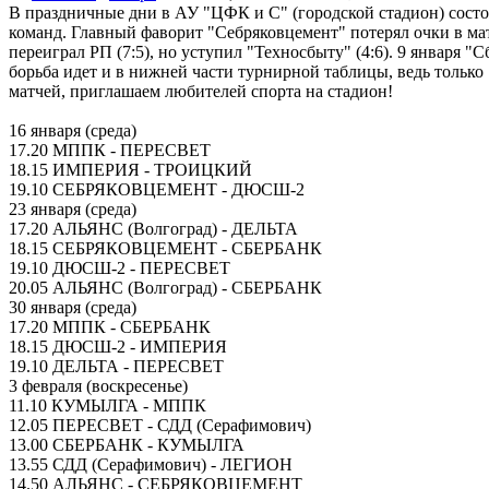
В праздничные дни в АУ "ЦФК и С" (городской стадион) состо
команд. Главный фаворит "Себряковцемент" потерял очки в матч
переиграл РП (7:5), но уступил "Техносбыту" (4:6). 9 января "
борьба идет и в нижней части турнирной таблицы, ведь только
матчей, приглашаем любителей спорта на стадион!
16 января (среда)
17.20 МППК - ПЕРЕСВЕТ
18.15 ИМПЕРИЯ - ТРОИЦКИЙ
19.10 СЕБРЯКОВЦЕМЕНТ - ДЮСШ-2
23 января (среда)
17.20 АЛЬЯНС (Волгоград) - ДЕЛЬТА
18.15 СЕБРЯКОВЦЕМЕНТ - СБЕРБАНК
19.10 ДЮСШ-2 - ПЕРЕСВЕТ
20.05 АЛЬЯНС (Волгоград) - СБЕРБАНК
30 января (среда)
17.20 МППК - СБЕРБАНК
18.15 ДЮСШ-2 - ИМПЕРИЯ
19.10 ДЕЛЬТА - ПЕРЕСВЕТ
3 февраля (воскресенье)
11.10 КУМЫЛГА - МППК
12.05 ПЕРЕСВЕТ - СДД (Серафимович)
13.00 СБЕРБАНК - КУМЫЛГА
13.55 СДД (Серафимович) - ЛЕГИОН
14.50 АЛЬЯНС - СЕБРЯКОВЦЕМЕНТ