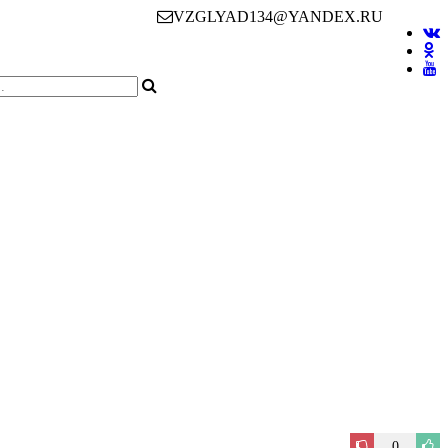
VZGLYAD134@YANDEX.RU
0