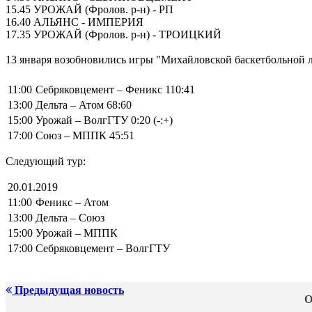
15.45 УРОЖАЙ (Фролов. р-н) - РП
16.40 АЛЬЯНС - ИМПЕРИЯ
17.35 УРОЖАЙ (Фролов. р-н) - ТРОИЦКИЙ
13 января возобновились игры "Михайловской баскетбольной л
11:00
Себряковцемент – Феникс 110:41
13:00
Дельта – Атом 68:60
15:00
Урожай – ВолгГТУ 0:20 (-:+)
17:00
Союз – МППК 45:51
Следующий тур:
20.01.2019
11:00
Феникс – Атом
13:00
Дельта – Союз
15:00
Урожай – МППК
17:00
Себряковцемент – ВолгГТУ
Предыдущая новость
О