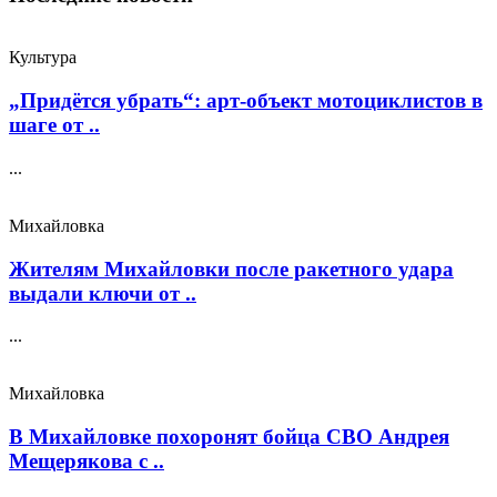
Культура
„Придётся убрать“: арт‑объект мотоциклистов в
шаге от ..
...
Михайловка
Жителям Михайловки после ракетного удара
выдали ключи от ..
...
Михайловка
В Михайловке похоронят бойца СВО Андрея
Мещерякова с ..