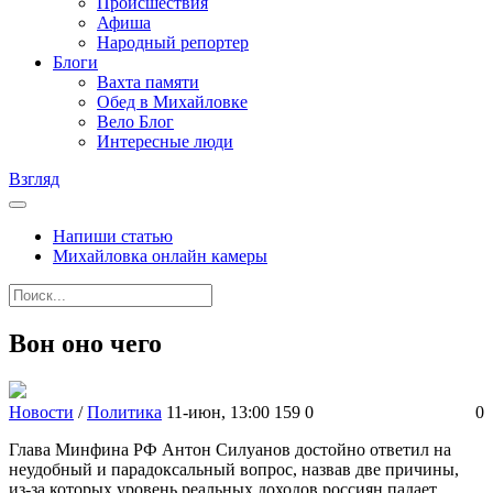
Происшествия
Афиша
Народный репортер
Блоги
Вахта памяти
Обед в Михайловке
Вело Блог
Интересные люди
Взгляд
Напиши статью
Михайловка онлайн камеры
Вон оно чего
Новости
/
Политика
11-июн, 13:00
159
0
0
Глава Минфина РФ Антон Силуанов достойно ответил на
неудобный и парадоксальный вопрос, назвав две причины,
из-за которых уровень реальных доходов россиян падает,