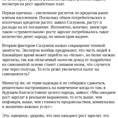
несмотря на рост заработных плат.
Первая причина – увеличение расчетов по кредитам ранее
взятым населением. Поскольку объем потребительских и
ипотечных кредитов растет, заявил Силуанов, растут и
расходы на их погашение. Непонятно, конечно, зачем при
таком «стремительном» росте зарплат потребовалось такое
количество денег народу, но министрам виднее.
Вторым фактором Силуанов назвал сокращение теневой
занятости. Эксперты вообще предрекают, что часть людей в
ближайшее время может перейти на «белые», но более низкие
зарплаты, так как облагаемый налогом доход от подработки
на самозанятой основе станет слишком низок, что случится
уже через полгода. То есть резко увеличится налог на
самозанятость?
Министр же, не теряя надежды и не собираясь сдаваться,
решительно настроившись на намеченное когда-то там, в
будущем благосостояние целого народа, заявил: «Мы ожидаем
рост зарплат в реальном выражении, то есть выше, чем
инфляция, выше, чем стоимость продовольствия, коммуналки
и жизненно важных услуг».
Это, наверное, здорово, что они ожидают рост зарплат, это