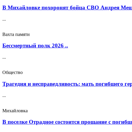
В Михайловке похоронят бойца СВО Андрея Меще
...
Вахта памяти
Бессмертный полк 2026 ..
...
Общество
Трагедия и несправедливость: мать погибшего геро
...
Михайловка
В поселке Отрадное состоится прощание с погибш