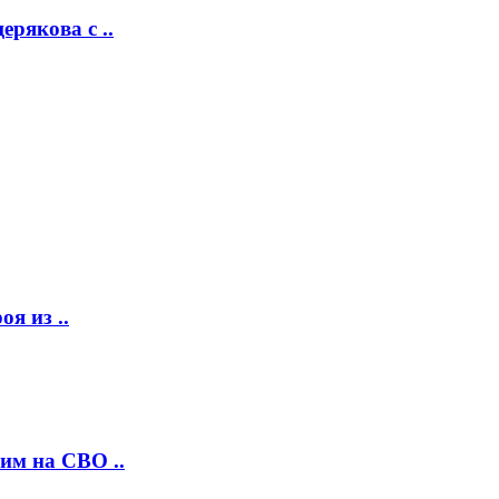
рякова с ..
я из ..
им на СВО ..