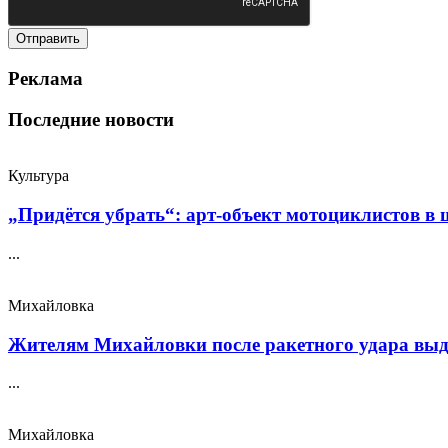
Реклама
Последние новости
Культура
„Придётся убрать“: арт‑объект мотоциклистов в ш
...
Михайловка
Жителям Михайловки после ракетного удара выда
...
Михайловка