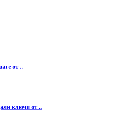
аге от ..
ли ключи от ..