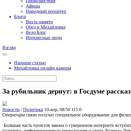
Происшествия
Афиша
Народный репортер
Блоги
Вахта памяти
Обед в Михайловке
Вело Блог
Интересные люди
Взгляд
Напиши статью
Михайловка онлайн камеры
За рубильник дернут: в Госдуме расска
Новости
/
Политика
10-апр, 08:50
115
0
Операторы связи получат специальное оборудование для фильт
Большая часть пунктов закона о суверенном интернете вступит 
политике, информационным технологиям и связи Леонида Лев