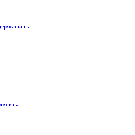
рякова с ..
я из ..