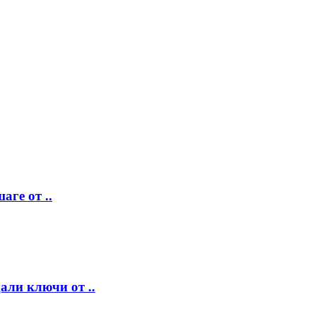
аге от ..
ли ключи от ..