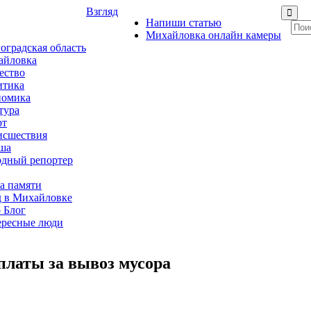
Взгляд
Напиши статью
Михайловка онлайн камеры
оградская область
айловка
ество
итика
номика
тура
рт
исшествия
ша
дный репортер
а памяти
 в Михайловке
 Блог
ересные люди
платы за вывоз мусора