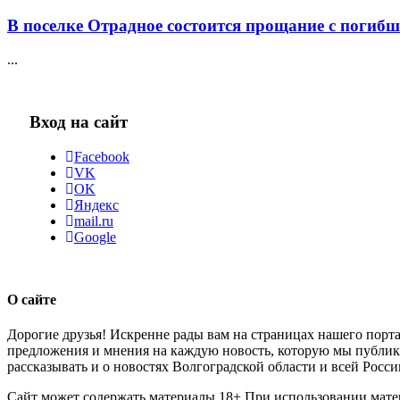
В поселке Отрадное состоится прощание с погибш
...
Вход на сайт
Facebook
VK
OK
Яндекс
mail.ru
Google
О сайте
Дорогие друзья! Искренне рады вам на страницах нашего порта
предложения и мнения на каждую новость, которую мы публикуе
рассказывать и о новостях Волгоградской области и всей Росси
Сайт может содержать материалы 18+ При использовании мате