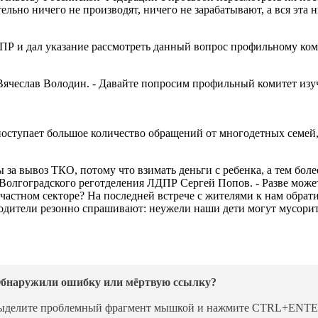
ельно ничего не производят, ничего не зарабатывают, а вся эта н
Р и дал указание рассмотреть данный вопрос профильному ком
ячеслав Володин. - Давайте попросим профильный комитет изучи
оступает большое количество обращений от многодетных семей,
 за вывоз ТКО, потому что взимать деньги с ребенка, а тем боле
олгоградского реготделения ЛДПР Сергей Попов. - Разве может р
частном секторе? На последней встрече с жителями к нам обрати
одители резонно спрашивают: неужели наши дети могут мусорит
бнаружили ошибку или мёртвую ссылку?
ыделите проблемный фрагмент мышкой и нажмите CTRL+ENTE