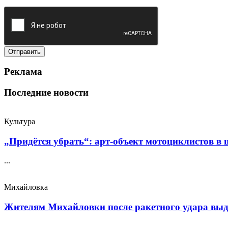
Реклама
Последние новости
Культура
„Придётся убрать“: арт‑объект мотоциклистов в ш
...
Михайловка
Жителям Михайловки после ракетного удара выда
...