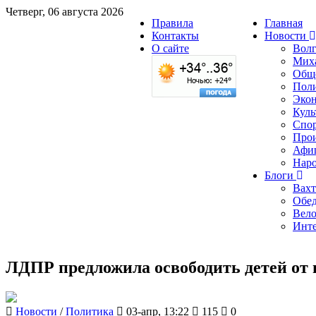
Четверг, 06 августа 2026
Правила
Главная
Контакты
Новости
О сайте
Волг
Мих
Общ
Пол
Эко
Куль
Спо
Про
Афи
Наро
Блоги
Вахт
Обед
Вело
Инт
ЛДПР предложила освободить детей от 
Новости
/
Политика
03-апр, 13:22
115
0