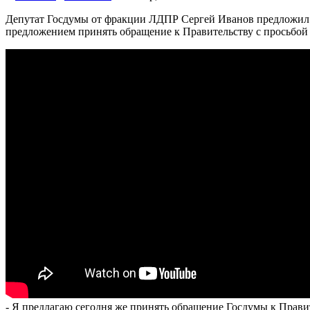
Депутат Госдумы от фракции ЛДПР Сергей Иванов предложил ос
предложением принять обращение к Правительству с просьбой п
- Я предлагаю сегодня же принять обращение Госдумы к Прави