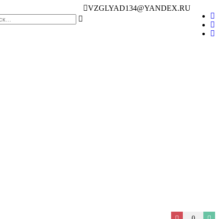
VZGLYAD134@YANDEX.RU
0