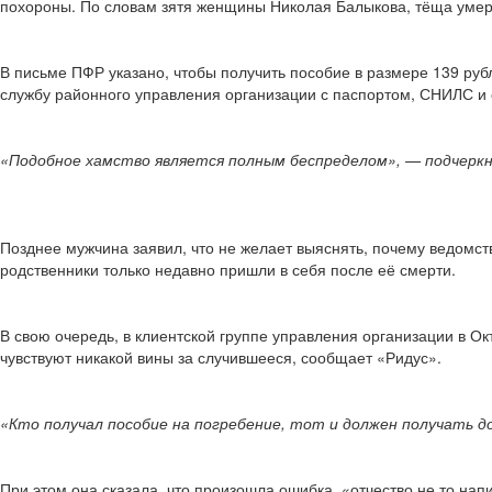
похороны. По словам зятя женщины Николая Балыкова, тёща умер
В письме ПФР указано, чтобы получить пособие в размере 139 руб
службу районного управления организации с паспортом, СНИЛС и 
«Подобное хамство является полным беспределом», — подчеркн
Позднее мужчина заявил, что не желает выяснять, почему ведомств
родственники только недавно пришли в себя после её смерти.
В свою очередь, в клиентской группе управления организации в О
чувствуют никакой вины за случившееся, сообщает «Ридус».
«Кто получал пособие на погребение, тот и должен получать д
При этом она сказала, что произошла ошибка, «отчество не то напи