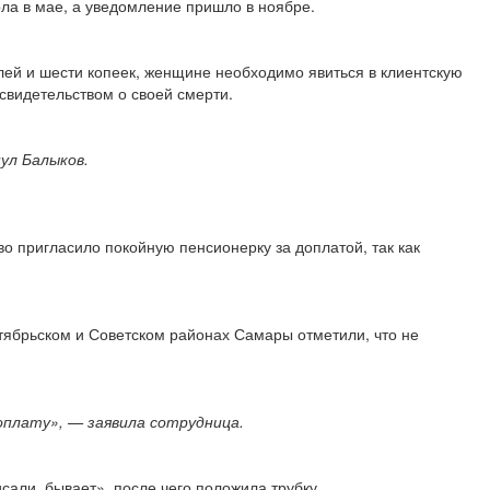
ла в мае, а уведомление пришло в ноябре.
лей и шести копеек, женщине необходимо явиться в клиентскую
свидетельством о своей смерти.
ул Балыков.
о пригласило покойную пенсионерку за доплатой, так как
ктябрьском и Советском районах Самары отметили, что не
оплату», — заявила сотрудница.
сали, бывает», после чего положила трубку.