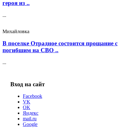
героя из ..
...
Михайловка
В поселке Отрадное состоится прощание с
погибшим на СВО ..
...
Вход на сайт
Facebook
VK
OK
Яндекс
mail.ru
Google