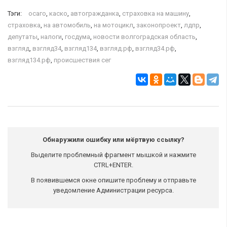
Тэги:
осаго
,
каско
,
автогражданка
,
страховка на машину
,
страховка
,
на автомобиль
,
на мотоцикл
,
законопроект
,
лдпр
,
депутаты
,
налоги
,
госдума
,
новости волгоградская область
,
взгляд
,
взгляд34
,
взгляд134
,
взгляд.рф
,
взгляд34.рф
,
взгляд134.рф
,
происшествия сег
Обнаружили ошибку или мёртвую ссылку?
Выделите проблемный фрагмент мышкой и нажмите
CTRL+ENTER.
В появившемся окне опишите проблему и отправьте
уведомление Администрации ресурса.