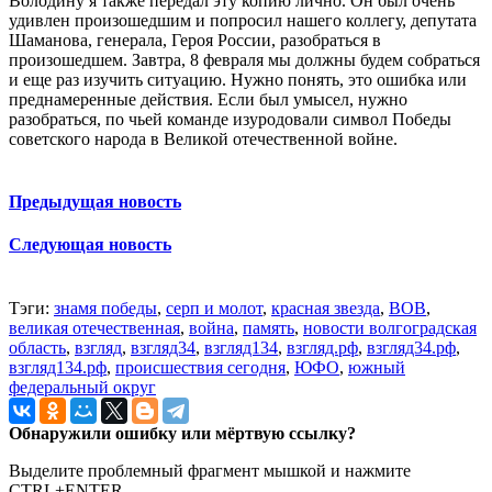
Володину я также передал эту копию лично. Он был очень
удивлен произошедшим и попросил нашего коллегу, депутата
Шаманова, генерала, Героя России, разобраться в
произошедшем. Завтра, 8 февраля мы должны будем собраться
и еще раз изучить ситуацию. Нужно понять, это ошибка или
преднамеренные действия. Если был умысел, нужно
разобраться, по чьей команде изуродовали символ Победы
советского народа в Великой отечественной войне.
Предыдущая новость
Следующая новость
Тэги:
знамя победы
,
серп и молот
,
красная звезда
,
ВОВ
,
великая отечественная
,
война
,
память
,
новости волгоградская
область
,
взгляд
,
взгляд34
,
взгляд134
,
взгляд.рф
,
взгляд34.рф
,
взгляд134.рф
,
происшествия сегодня
,
ЮФО
,
южный
федеральный округ
Обнаружили ошибку или мёртвую ссылку?
Выделите проблемный фрагмент мышкой и нажмите
CTRL+ENTER.