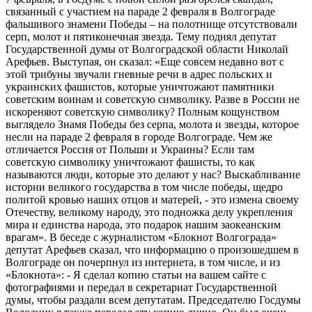
связанный с участием на параде 2 февраля в Волгограде
фальшивого знамени Победы – на полотнище отсутствовали
серп, молот и пятиконечная звезда. Тему поднял депутат
Государственной думы от Волгоградской области Николай
Арефьев. Выступая, он сказал: «Еще совсем недавно вот с
этой трибуны звучали гневные речи в адрес польских и
украинских фашистов, которые уничтожают памятники
советским воинам и советскую символику. Разве в России не
искореняют советскую символику? Полным кощунством
выглядело Знамя Победы без серпа, молота и звезды, которое
несли на параде 2 февраля в городе Волгограде. Чем же
отличается Россия от Польши и Украины? Если там
советскую символику уничтожают фашисты, то как
называются люди, которые это делают у нас? Выскабливание
истории великого государства в том числе победы, щедро
политой кровью наших отцов и матерей, - это измена своему
Отечеству, великому народу, это подножка делу укрепления
мира и единства народа, это подарок нашим заокеанским
врагам». В беседе с журналистом «Блокнот Волгограда»
депутат Арефьев сказал, что информацию о произошедшем в
Волгограде он почерпнул из интернета, в том числе, и из
«Блокнота»: - Я сделал копию статьи на вашем сайте с
фотографиями и передал в секретариат Государственной
думы, чтобы раздали всем депутатам. Председателю Госдумы