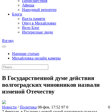
Происшествия
Афиша
Народный репортер
Блоги
Вахта памяти
Обед в Михайловке
Вело Блог
Интересные люди
Взгляд
Напиши статью
Михайловка онлайн камеры
В Государственной думе действия
волгоградских чиновников назвали
изменой Отечеству
Новости
/
Политика
08-фев, 17:52
97
0
0
7 февраля, в Госдуме с новой силой разгорелся скандал,