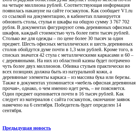
на четыре миллиона рублей. Соответствующая информация
появилась накануне на сайте госзакупок. Как сообщает V1.ru
со ссылкой на документацию, в кабинетах планируется
обновить столы, стулья и шкафы на общую сумму 3 767 702
рубля. В документах фигурируют семь деревянных офисных
шкафов, каждый стоимостью чуть более пяти тысяч рублей.
Столько же для одежды – по цене более 30 тысяч за один
предмет. Шесть офисных металлических и шесть деревянных
столов обойдутся думе почти в 1,3 млн рублей. Кроме того, в
списках значатся 42 стула с металлическими каркасами и 60 –
с деревянными. На них из областной казны будет потрачено
чуть более двух миллионов. Обивка стульев практически во
всех позициях должна быть из натуральной кожи, а
деревянные элементы каркаса – из массива бука или березы.
Также в документах упоминается «мебель офисная деревянная
прочая», однако, о чем именно идет речь, – не поясняется.
Один предмет оценивается почти в 16 тысяч рублей. Как
следует из материалов с сайта госзакупок, окончание заявок
намечено на 6 сентября. Победитель будет определен 14
сентября.
Предыдущая новость