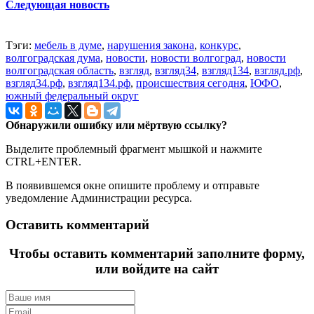
Следующая новость
Тэги:
мебель в думе
,
нарушения закона
,
конкурс
,
волгоградская дума
,
новости
,
новости волгоград
,
новости
волгоградская область
,
взгляд
,
взгляд34
,
взгляд134
,
взгляд.рф
,
взгляд34.рф
,
взгляд134.рф
,
происшествия сегодня
,
ЮФО
,
южный федеральный округ
Обнаружили ошибку или мёртвую ссылку?
Выделите проблемный фрагмент мышкой и нажмите
CTRL+ENTER.
В появившемся окне опишите проблему и отправьте
уведомление Администрации ресурса.
Оставить комментарий
Чтобы оставить комментарий заполните форму,
или войдите на сайт