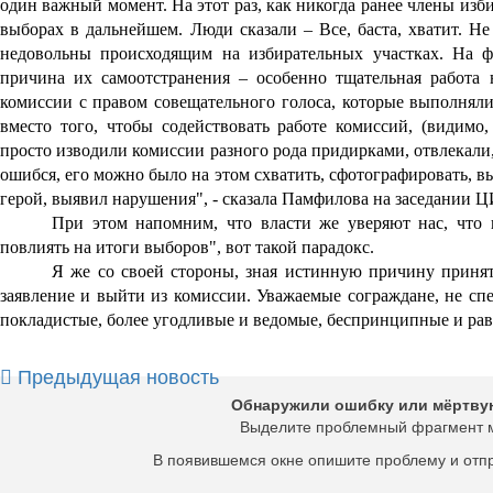
один важный момент. На этот раз, как никогда ранее члены изб
выборах в дальнейшем. Люди сказали – Все, баста, хватит. Не
недовольны происходящим на избирательных участках. На ф
причина их самоотстранения – особенно тщательная работа 
комиссии с правом совещател
ьного голоса, которые выполнял
вместо того, чтобы содействовать работе комиссий, (видимо, 
просто изводили комиссии разного рода придирками,
отвлекали
ошибся, его можно было на этом схватить, сфотографировать, вы
герой, выявил нарушения", - сказала Памфилова на заседании 
При этом напомним, что власти же уверяют нас, что 
повлиять на итоги выборов", вот такой парадокс.
Я же со своей стороны, зная истинную причину приня
заявление и выйти из комиссии. Уважаемые сограждане, не сп
покладистые, более угодливые и ведомые, беспринципные и ра
Предыдущая новость
Обнаружили ошибку или мёртву
Выделите проблемный фрагмент 
В появившемся окне опишите проблему и отп