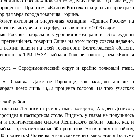
за «Единую Ро
ссию» показал город Михайловка. Дальше будет
 процентов. При этом, «Единая Россия» официально проиграла
ор для мэра города товарища Тюрина.
ботает активная и энергичная женщина, «Единая Россия» на
начительно увеличив цифру, в сравнении с 2016 годом.
ая Россия» набрала в Суровикинском районе. Это худший
 претензий нет, товарищ Слива на этом посту совс
ем недавно.
 партии власти на всей территории Волгоградской области,
мунисты в ТРИ РАЗА набрали больше голосов, чем «Единая
круге – Серафимовический округ и крайне толковый глава,
ла» Ольховка. Даже не Городище, как ожидали многие, а
абрала всего лишь 43,22 процента голосов. На трех участках
вский район.
 показал Ленинский район, глава которого, Андрей Денисов,
росидел в паспортном столе. Видимо, у главы не п
олучилось
и и политическими силами Ленинского района, равно, как и
набрала здесь ничтожные 50 процентов. Это в целом по району,
 30 процентов! Добавим, что в сравнении с выборами в Госдуму