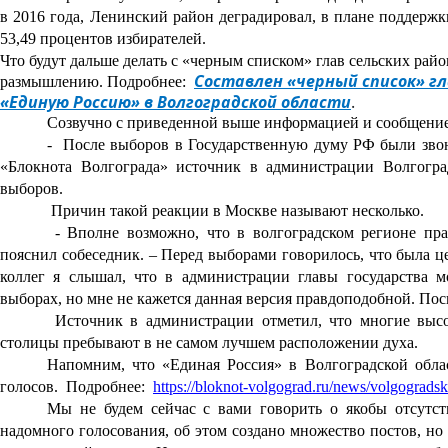
в 2016 года, Ленинский район деградировал, в плане поддержк
53,49 процентов избирателей.
Что будут дальше делать с «черным списком» глав сельских райо
Составлен «черный список» гл
размышлению. Подробнее:
«Единую Россию» в Волгоградской области
.
Созвучно с приведенной выше информацией и сообщение 
- После выборов в Государственную думу РФ были звонк
«Блокнота Волгограда» источник в администрации Волгогра
выборов.
Причин такой реакции в Москве называют несколько.
- Вполне возможно, что в волгоградском регионе пра
пояснил собеседник. – Перед выборами говорилось, что была ц
коллег я слышал, что в администрации главы государства 
выборах, но мне не кажется данная версия правдоподобной. Пос
Источник в администрации отметил, что многие выс
столицы пребывают в не самом лучшем расположении духа.
Напомним, что «Единая Россия» в Волгоградской обла
голосов. Подробнее:
https://bloknot-volgograd.ru/news/volgograds
Мы не будем сейчас с вами говорить о якобы отсутст
надомного голосования, об этом создано множество постов, но