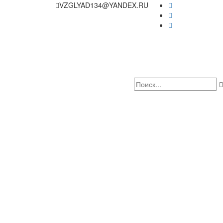
VZGLYAD134@YANDEX.RU