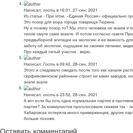
Написал:
гость
в 16:01, 27-сен, 2021
Из статьи - При этом, «Единая Россия» официально пр
Это позор для мэра города товарища Тюрина.
Ну а почему позор-то? Мы этого человека не знаем и е
тихом омуте сами знаете. И потом согласно газете Пр
предвыборной агитации на экологию и ее важность дл
заботу об экологии, ощущаем ее своими легкими, види
Про каждый пятый участок - верю.
Написал:
Гость
в 09:42, 28-сен, 2021
Этого и следовало ожидать после того как начали раст
серфимовичском районене строят ни каких заводов, но
знали знали
Написал:
гость
в 23:52, 28-сен, 2021
А вот если бы хоть одна нормальная партия в противов
партия? За коммунистов проголосовали скажем так - ли
Хабаровска потеряла много приверженцев, другие пар
больше похожи.
Оставить комментарий