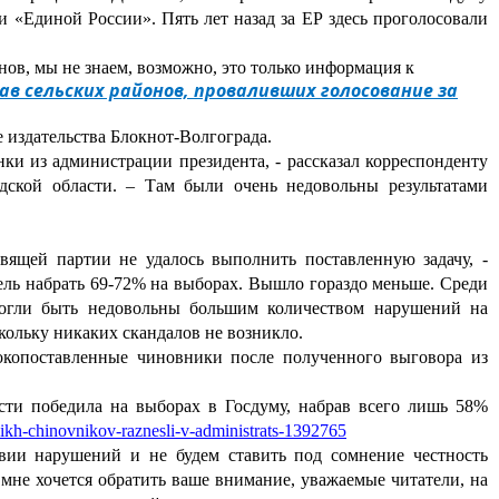
и «Единой России». Пять лет назад за ЕР здесь проголосовали
нов, мы не знаем, возможно, это только информация к
ав сельских районов, проваливших голосование за
издательства Блокнот-Волгограда.
и из администрации президента, - рассказал корреспонденту
дской области. – Там были очень недовольны результатами
вящей партии не удалось выполнить поставленную задачу, -
ель набрать
69-72% на выборах. Вышло гораздо меньше. Среди
могли быть недовольны большим количеством нарушений на
кольку никаких скандалов не возникло.
окопоставленные чиновники после полученного выговора из
сти победила на выборах в Госдуму, набрав всего лишь 58%
kikh-chinovnikov-raznesli-v-administrats-1392765
вии нарушений и не будем ставить под сомнение честность
 мне хочется обратить ваше внимание,
уважаемые читатели, на