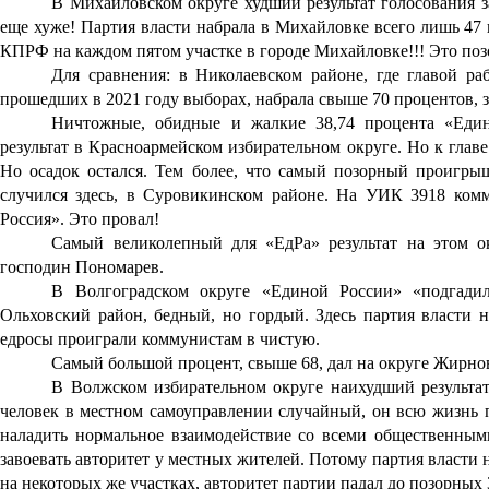
В Михайловском округе худший результат голосования 
еще хуже! Партия власти набрала в Михайловке всего лишь 47
КПРФ на каждом пятом участке в городе Михайловке!!! Это поз
Для сравнения: в Николаевском районе, где главой ра
прошедших в 2021 году выборах, набрала свыше 70 процентов, з
Ничтожные, обидные и жалкие 38,74 процента «Един
результат в Красноармейском избирательном округе. Но к главе
Но осадок остался. Тем более, что самый позорный проигрыш
случился здесь, в Суровикинском районе. На УИК 3918 ком
Россия». Это провал!
Самый великолепный для «ЕдРа» результат на этом о
господин Пономарев.
В Волгоградском округе «Единой России» «подгади
Ольховский район, бедный, но гордый. Здесь партия власти н
едросы проиграли коммунистам в чистую.
Самый большой процент, свыше 68, дал на округе Жирно
В Волжском избирательном округе наихудший результат
человек в местном самоуправлении случайный, он всю жизнь п
наладить нормальное взаимодействие со всеми общественным
завоевать авторитет у местных жителей. Потому партия власти 
на некоторых
же участках, авторитет партии падал до позорных