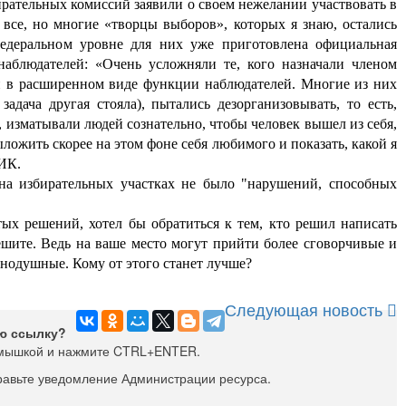
ирательных комиссий заявили о своем нежелании участвовать в
 все, но многие «творцы выборов», которых я знаю, ост
ались
едеральном уровне для них уже приготовлена официальная
наблюдателей: «Очень усложняли те, кого назначали членом
и в расширенном виде функции наблюдателей. Многие из них
задача другая стояла), пытались дезорганизовывать, то есть,
, изматывали людей сознательно, чтобы человек вышел из себя,
ложить скорее на этом фоне себя любимого и показать, какой я
ЦИК.
на избирательных участках не было "нарушений, способных
тых решений, хоте
л бы обратиться к тем, кто решил написать
ешите. Ведь на ваше место могут прийти более сговорчивые и
внодушные. Кому от этого станет лучше?
Следующая новость
ю ссылку?
мышкой и нажмите CTRL+ENTER.
равьте уведомление Администрации ресурса.