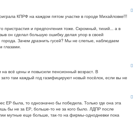
оиграла КПРФ на каждом пятом участке в городе Михайловке!!!
го пристрастия и предпочтения тоже. Скромный, тихий... а в
изыв он сделал большую ошибку делая упор в своей
я города. Зачем дразнить гусей? Мы не слепые, наблюдаем
м глазами.
и на всё цены и повысили пенсионный возраст. В
 зато там каждый год газифицируют новый посёлок, если вы не
ес ЕР была, то однозначно бы победила. Только где она эта
шь бы не за ЕР, больше-то не за кого было. ЛДПР после
тии мутные еще больше, так-то на фирмы-однодневки пока