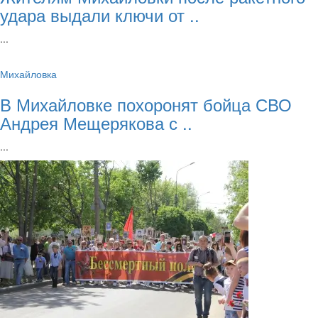
удара выдали ключи от ..
...
Михайловка
В Михайловке похоронят бойца СВО
Андрея Мещерякова с ..
...