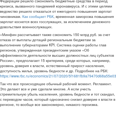
Федерации решило сэкономить бюджетные средства в период
кризиса, вызванного пандемией коронавируса. И с этими целями
ведомство решило отказаться от ежегодного повышения зарплат
чиновникам.
Как сообщает РБК
, временная заморозка повышения
зарплат коснется всех госслужащих, за исключением денежного
довольствия военнослужащих.
«Минфин рассчитывает также сэкономить 150 млрд руб. за счет
отказа от выплаты дотаций региональным бюджетам за
выполнение губернаторами KPI. Система оценки работы глав
регионов, утвержденная президентским указом «Об
эффективности деятельности высших должностных лиц субъектов
России», предполагает 15 критериев, среди которых, например,
уровень доверия к власти, естественный прирост населения,
доступность жилья, уровень бедности и др. Подробнее на РБК:
https://www.rbc.ru/economics/21/07/2020/5f1681fb9a79470d68a55e0
Так что все происходящее обычный рабочий момент. Регламент.
Это делают все и уже сделали многие. А если учесть
стремительную убыль населения, уровень бедности и тот скандал,
с переводом часов, который однозначно снизил доверие к власти в
регионе, то вообще все закономерно, никакого героизма.