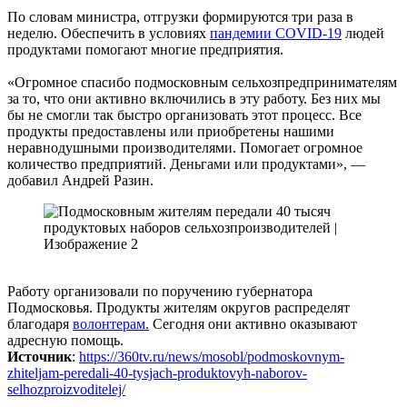
По словам министра, отгрузки формируются три раза в
неделю. Обеспечить в условиях
пандемии СОVID-19
людей
продуктами помогают многие предприятия.
«Огромное спасибо подмосковным сельхозпредпринимателям
за то, что они активно включились в эту работу. Без них мы
бы не смогли так быстро организовать этот процесс. Все
продукты предоставлены или приобретены нашими
неравнодушными производителями. Помогает огромное
количество предприятий. Деньгами или продуктами», —
добавил Андрей Разин.
Работу организовали по поручению губернатора
Подмосковья. Продукты жителям округов распределят
благодаря
волонтерам.
Сегодня они активно оказывают
адресную помощь.
Источник
:
https://360tv.ru/news/mosobl/podmoskovnym-
zhiteljam-peredali-40-tysjach-produktovyh-naborov-
selhozproizvoditelej/