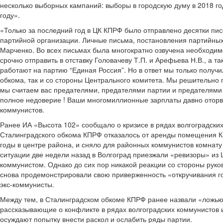
несколько выборных кампаний: выборы в городскую думу в 2018 го
году».
«Только за последний год в ЦК КПРФ было отправлено десятки пис
партийной организации. Личные письма, постановления партийны
Марченко. Во всех письмах была многократно озвучена необходим
срочно отправить в отставку Головачеву Т.П. и Арефьева Н.В., а т
работают на партию “Единая Россия”. Но в ответ мы только получи
обкома, так и со стороны Центрального комитета. Мы решительно 
мы считаем вас предателями, предателями партии и предателями
полное недоверие ! Ваши многомиллионные зарплаты давно оторва
коммунистов.
Ранее ИА «Высота 102» сообщало о кризисе в рядах волгоградских
Сталинградского обкома КПРФ отказалось от аренды помещения К
годы в центре района, и сняло для районных коммунистов комнату
ситуации две недели назад в Волгоград приезжали «ревизоры» и
коммунистом. Однако до сих пор никакой реакции со стороны рук
снова продемонстрировали свою приверженность «откручивания голо
экс-коммунисты.
Между тем, в Сталинградском обкоме КПРФ ранее назвали «ложью
рассказывающие о конфликте в рядах волгоградских коммунистов 
осуждают попытку внести раскол и ослабить ряды партии.