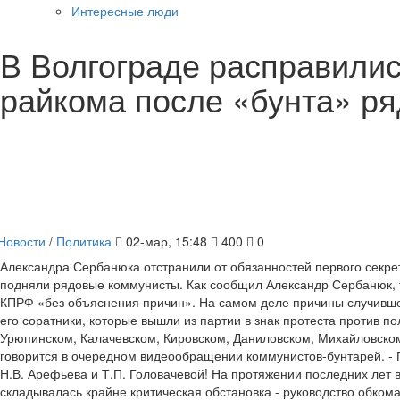
Интересные люди
В Волгограде расправили
райкома после «бунта» р
Новости
/
Политика
02-мар, 15:48
400
0
Александра Сербанюка отстранили от обязанностей первого секре
подняли рядовые коммунисты. Как сообщил Александр Сербанюк, 
КПРФ «без объяснения причин». На самом деле причины случивше
его соратники, которые вышли из партии в знак протеста против по
Урюпинском, Калачевском, Кировском, Даниловском, Михайловском
говорится в очередном видеообращении коммунистов-бунтарей. - П
Н.В. Арефьева и Т.П. Головачевой! На протяжении последних лет
складывалась крайне критическая обстановка - руководство обкома