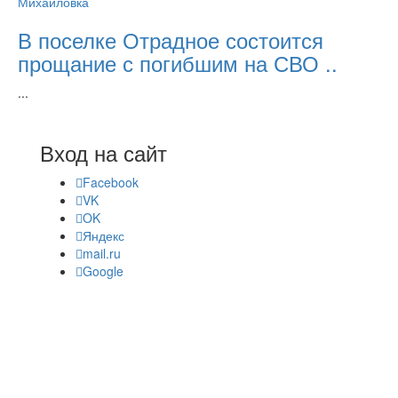
Михайловка
В поселке Отрадное состоится
прощание с погибшим на СВО ..
...
Вход на сайт
Facebook
VK
OK
Яндекс
mail.ru
Google