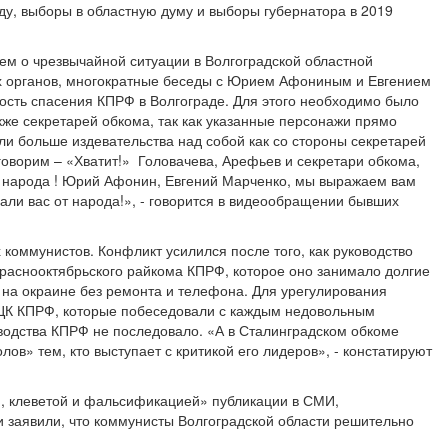
ду, выборы в областную думу и выборы губернатора в 2019
ем о чрезвычайной ситуации в Волгоградской областной
х органов, многократные беседы с Юрием Афониным и Евгением
ость спасения КПРФ в Волгограде. Для этого необходимо было
акже секретарей обкома, так как указанные персонажи прямо
ли больше издевательства над собой как со стороны секретарей
говорим – «Хватит!» Головачева, Арефьев и секретари обкома,
 народа ! Юрий Афонин, Евгений Марченко, мы выражаем вам
ли вас от народа!», - говорится в видеообращении бывших
 коммунистов. Конфликт усилился после того, как руководство
раснооктябрьского райкома КПРФ, которое оно занимало долгие
 на окраине без ремонта и телефона. Для урегулирования
з ЦК КПРФ, которые побеседовали с каждым недовольным
оводства КПРФ не последовало. «А в Сталинградском обкоме
в» тем, кто выступает с критикой его лидеров», - констатируют
, клеветой и фальсификацией» публикации в СМИ,
и заявили, что коммунисты Волгоградской области решительно