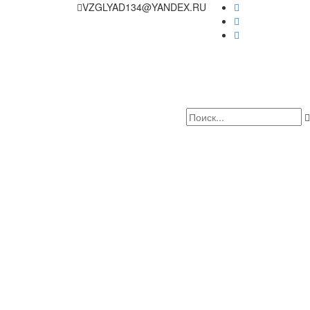
VZGLYAD134@YANDEX.RU