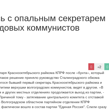
сь с опальным секретарем
ядовых коммунистов
+2
таря Краснооктябрьского райкома КПРФ после «бунта», который
такое решение приняло руководство Сталинградского обкома
гося бывший первый секретарь Краснооктябрьского райкома и
литики верхушки волгоградских коммунистов, видят в другом. «В
 и других местных отделениях продолжается выход из партии, -
ричиной тому - затягивание центрального комитета с отставкой
 в Волгоградском областном партийном отделении КПРФ
 фактически вошло в состав партии "Единая Россия". Слили сразу