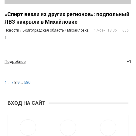
«Спирт везли из других регионов»: подпольный
ЛВЗ накрыли в Михайловке
Новости
/
Волгоградская область
/
Михайловка
17-сен, 18:36
636
1
...
Подробнее
+1
1
...
7
8
9
...
580
ВХОД НА САЙТ