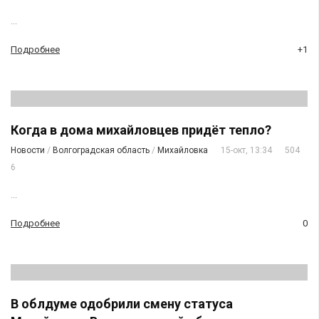
...
Подробнее
+1
Когда в дома михайловцев придёт тепло?
Новости
/
Волгоградская область
/
Михайловка
15-окт, 13:34
504
6
...
Подробнее
0
В облдуме одобрили смену статуса