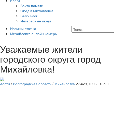
Блоги
Вахта памяти
Обед в Михайловке
Вело Блог
Интересные люди
Напиши статью
Михайловка онлайн камеры
Уважаемые жители
городского округа город
Михайловка!
овости
/
Волгоградская область
/
Михайловка
27-ноя, 07:08
165
0