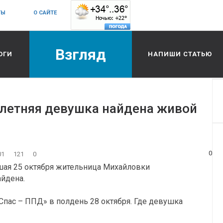
ТЫ
О САЙТЕ
Взгляд
ОГИ
НАПИШИ СТАТЬЮ
летняя девушка найдена живой
0
01
121
0
вшая 25 октября жительница Михайловки
йдена.
пас – ППД» в полдень 28 октября. Где девушка