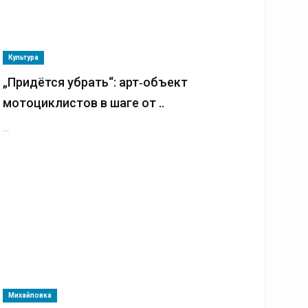
Культура
„Придётся убрать“: арт‑объект
мотоциклистов в шаге от ..
...
Михайловка