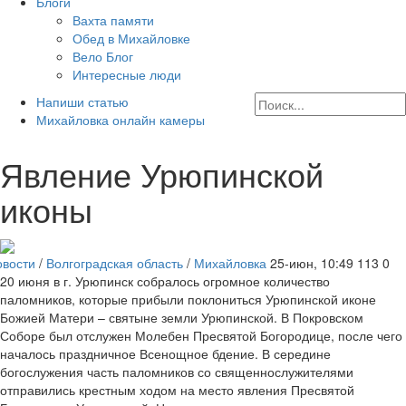
Блоги
Вахта памяти
Обед в Михайловке
Вело Блог
Интересные люди
Напиши статью
Михайловка онлайн камеры
Явление Урюпинской
иконы
овости
/
Волгоградская область
/
Михайловка
25-июн, 10:49
113
0
20 июня в г. Урюпинск собралось огромное количество
паломников, которые прибыли поклониться Урюпинской иконе
Божией Матери – святыне земли Урюпинской. В Покровском
Соборе был отслужен Молебен Пресвятой Богородице, после чего
началось праздничное Всенощное бдение. В середине
богослужения часть паломников со священнослужителями
отправились крестным ходом на место явления Пресвятой