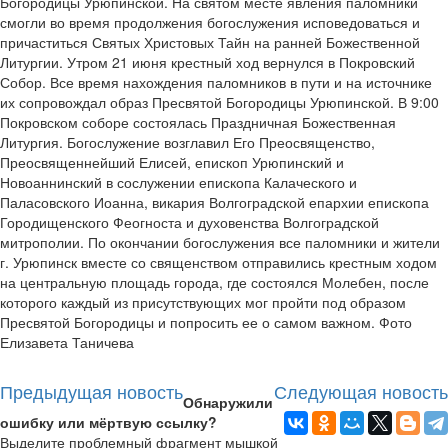
Богородицы Урюпинской. На святом месте явления паломники
смогли во время продолжения богослужения исповедоваться и
причаститься Святых Христовых Тайн на ранней Божественной
Литургии. Утром 21 июня крестный ход вернулся в Покровский
Собор. Все время нахождения паломников в пути и на источнике
их сопровождал образ Пресвятой Богородицы Урюпинской. В 9:00
Покровском соборе состоялась Праздничная Божественная
Литургия. Богослужение возглавил Его Преосвященство,
Преосвященнейший Елисей, епископ Урюпинский и
Новоаннинский в сослужении епископа Калаческого и
Паласовского Иоанна, викария Волгоградской епархии епископа
Городищенского Феогноста и духовенства Волгоградской
митрополии. По окончании богослужения все паломники и жители
г. Урюпинск вместе со священством отправились крестным ходом
на центральную площадь города, где состоялся Молебен, после
которого каждый из присутствующих мог пройти под образом
Пресвятой Богородицы и попросить ее о самом важном. Фото
Елизавета Таничева
Предыдущая новость
Следующая новость
Обнаружили
ошибку или мёртвую ссылку?
Выделите проблемный фрагмент мышкой