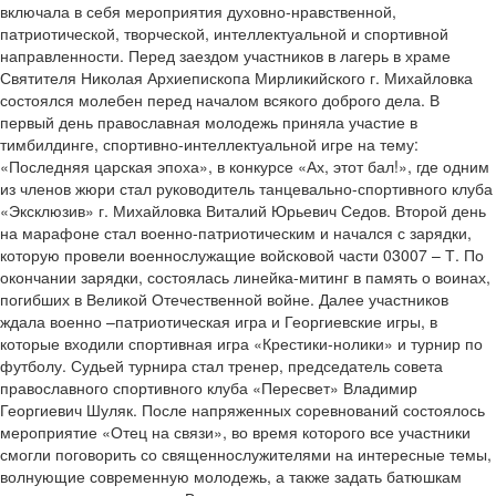
включала в себя мероприятия духовно-нравственной,
патриотической, творческой, интеллектуальной и спортивной
направленности. Перед заездом участников в лагерь в храме
Святителя Николая Архиепископа Мирликийского г. Михайловка
состоялся молебен перед началом всякого доброго дела. В
первый день православная молодежь приняла участие в
тимбилдинге, спортивно-интеллектуальной игре на тему:
«Последняя царская эпоха», в конкурсе «Ах, этот бал!», где одним
из членов жюри стал руководитель танцевально-спортивного клуба
«Эксклюзив» г. Михайловка Виталий Юрьевич Седов. Второй день
на марафоне стал военно-патриотическим и начался с зарядки,
которую провели военнослужащие войсковой части 03007 – Т. По
окончании зарядки, состоялась линейка-митинг в память о воинах,
погибших в Великой Отечественной войне. Далее участников
ждала военно –патриотическая игра и Георгиевские игры, в
которые входили спортивная игра «Крестики-нолики» и турнир по
футболу. Судьей турнира стал тренер, председатель совета
православного спортивного клуба «Пересвет» Владимир
Георгиевич Шуляк. После напряженных соревнований состоялось
мероприятие «Отец на связи», во время которого все участники
смогли поговорить со священнослужителями на интересные темы,
волнующие современную молодежь, а также задать батюшкам