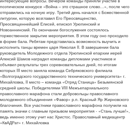
интересующие вопросы. Вечером команды приняли участие в
поэтическом конкурсе «Война – это страшное слово…», после чего
отправились на ночную игру. Третий день начался с Божественной
литургии, которую возглавил Его Преосвященство,
Преосвященнейший Елисей, епископ Урюпинский и
Новоаннинский. По окончании богослужения состоялось
торжественное закрытие мероприятия. В этом году оно проходило
в форме бала. Ребятам представилась возможность выучить и
исполнить танцы времен царя Николая II. В завершении бала
руководитель Молодежного отдела Урюпинской епархии иерей
Алексий Шамов наградил команды дипломами участников и
объявил результаты трех соревновательных дней, по итогам
которых III место заняла команда Себряковского филиала
«Волгоградского государственного технического университета» г.
Михайловка, II место – команда «Отряд Станица» Безымянской
средней школы. Победителями VIII Межъепархиального
православного марафона стали добровольцы православного
молодежного объединения «Фавор» р.п. Красный Яр Жирновского
благочиния. Все участники православного марафона получили на
память значки с главным призывом мероприятия - «Стань лучше!»,
ведь именно этому учит нас Христос. Православный медиацентр
«КвАДРат» г. Михайловка