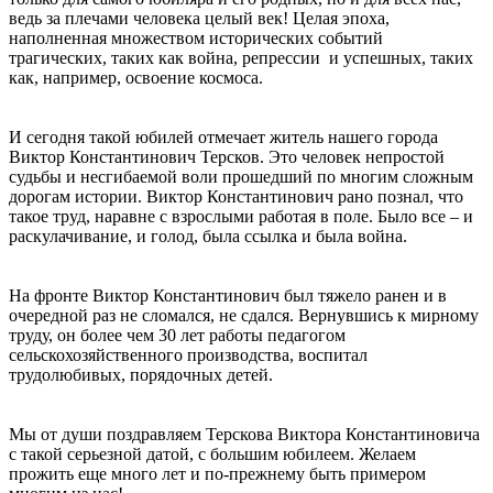
ведь за плечами человека целый век! Целая эпоха,
наполненная множеством исторических событий
трагических, таких как война, репрессии и успешных, таких
как, например, освоение космоса.
И сегодня такой юбилей отмечает житель нашего города
Виктор Константинович Терсков. Это человек непростой
судьбы и несгибаемой воли прошедший по многим сложным
дорогам истории. Виктор Константинович рано познал, что
такое труд, наравне с взрослыми работая в поле. Было все – и
раскулачивание, и голод, была ссылка и была война.
На фронте Виктор Константинович был тяжело ранен и в
очередной раз не сломался, не сдался. Вернувшись к мирному
труду, он более чем 30 лет работы педагогом
сельскохозяйственного производства, воспитал
трудолюбивых, порядочных детей.
Мы от души поздравляем Терскова Виктора Константиновича
с такой серьезной датой, с большим юбилеем. Желаем
прожить еще много лет и по-прежнему быть примером