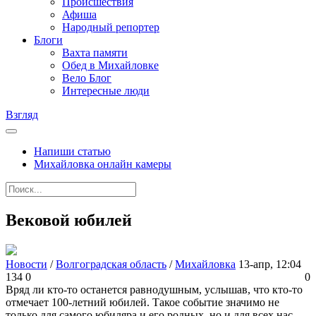
Происшествия
Афиша
Народный репортер
Блоги
Вахта памяти
Обед в Михайловке
Вело Блог
Интересные люди
Взгляд
Напиши статью
Михайловка онлайн камеры
Вековой юбилей
Новости
/
Волгоградская область
/
Михайловка
13-апр, 12:04
134
0
0
Вряд ли кто-то останется равнодушным, услышав, что кто-то
отмечает 100-летний юбилей. Такое событие значимо не
только для самого юбиляра и его родных, но и для всех нас,