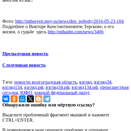
многим из нас!
Фото:
http://mihseven.moy.su/news/den_pobedy/2016-05-23-104
Подробнее о Викторе Константиновиче Терскове, о его
жизни, о судьбе здесь
http://mihadm.com/news/3406
Предыдущая новость
Следующая новость
Тэги:
новости волгоградская область
,
взгляд
,
взгляд34
,
взгляд134
,
взгляд.рф
,
взгляд34.рф
,
взгляд134.рф
,
происшествия
сегодня
,
ЮФО
,
южный федеральный округ
Обнаружили ошибку или мёртвую ссылку?
Выделите проблемный фрагмент мышкой и нажмите
CTRL+ENTER.
В появившемся окне опишите проблему и отправьте