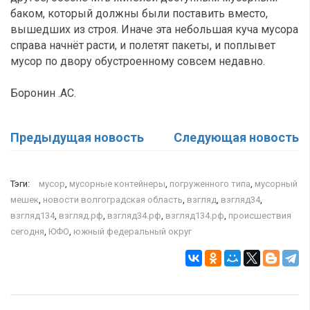
баком, который должны были поставить вместо,
вышедших из строя. Иначе эта небольшая куча мусора
справа начнёт расти, и полетят пакеты, и поплывет
мусор по двору обустроенному совсем недавно.
Боронин .АС.
Предыдущая новость
Следующая новость
Тэги:
мусор
,
мусорные контейнеры
,
погруженного типа
,
мусорный
мешек
,
новости волгоградская область
,
взгляд
,
взгляд34
,
взгляд134
,
взгляд.рф
,
взгляд34.рф
,
взгляд134.рф
,
происшествия
сегодня
,
ЮФО
,
южный федеральный округ