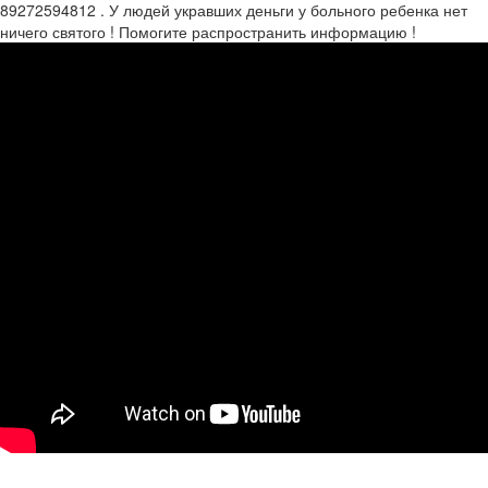
89272594812 . У людей укравших деньги у больного ребенка нет
ничего святого ! Помогите распространить информацию !