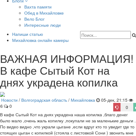
Блоги
Вахта памяти
Обед в Михайловке
Вело Блог
Интересные люди
Напиши статью
Михайловка онлайн камеры
ВАЖНАЯ ИНФОРМАЦИЯ!
В кафе Сытый Кот на
днях украдена копилка
Новости
/
Волгоградская область
/
Михайловка
05-дек, 21:15
26
0
0
В кафе Сытый Кот на днях украдена наша копилка ,благо денег
было мало ,очень жаль копилку ,покупали не за маленькие деньги .
По видео видно ,что украли цыгане ,если вдруг кто то увидит где то
стоящих цыган с копилкой (стояла с листовкой Сони ) звонить мне