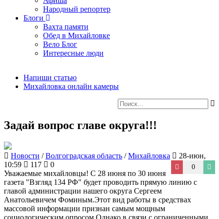
Афиша
Народный репортер
Блоги
Вахта памяти
Обед в Михайловке
Вело Блог
Интересные люди
Напиши статью
Михайловка онлайн камеры
Задай вопрос главе округа!!!
Новости
/
Волгоградская область
/
Михайловка
28-июн,
10:59
117
0
0
Уважаемые михайловцы! С 28 июня по 30 июня
газета "Взгляд 134 РФ" будет проводить прямую линию с
главой администрации нашего округа Сергеем
Анатольевичем Фоминым.Этот вид работы в средствах
массовой информации признан самым мощным
социологическим опросом.Однако,в связи с ограниченными