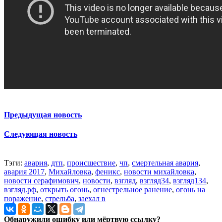
Предыдущая новость
Следующая новость
Тэги:
авария
,
дтп
,
происшествие
,
чп
,
смертельная авария
,
авария 2017
,
Михайловка
,
феникс
,
новости михайловка
,
новости серафимович
,
новости
,
взгляд
,
взгляд34
,
взгляд134
,
взгляд.рф
,
открыть огонь
,
огнестрельное ранение
,
огонь на
поражение
,
стрельба
,
заехал в
Обнаружили ошибку или мёртвую ссылку?