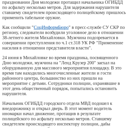
праздновании Дня молодежи протащил начальника ОГИБДД
по асфальту несколько метров. Для задержания нарушителя
ставшему свидетелем происходящего полицейскому пришлось
применить табельное оружие.
Как сообщили "
СоцИнформБюро
" в пресс-службе СУ СКР по
региону, следователи возбудили уголовное дело в отношении
38-летнего жителя Михайловки. Мужчина подозревается в
совершении преступления по ч.1 ст.318 УК РФ "Применение
насилия в отношении представителя власти".
24 июня в Михайловке во время праздника, посвященного
Дню молодежи, мужчина на "Ленд Крузер 200" заехал на
оборудованную для массового мероприятия площадку. В это
время там находились многочисленные жители и гости
районного центра, большинство из них пришли на
мероприятие с детьми. Сотрудники полиции, охранявшие в
этот день общественный порядок, попытались остановить
нарушителя.
Начальник ОГИБДД городского отдела МВД подошел к
внедорожнику и открыл дверь. В этот момент водитель
иномарки начал движение, протащив в результате
полицейского по асфальту несколько метров. Ставшему
свидетелем происходящего инспектору полиции, дабы