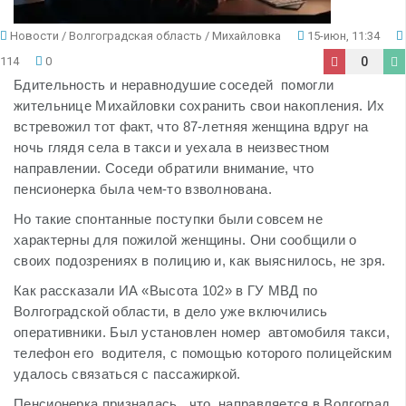
Новости
/
Волгоградская область
/
Михайловка
15-июн, 11:34
114
0
0
Бдительность и неравнодушие соседей помогли
жительнице Михайловки сохранить свои накопления. Их
встревожил тот факт, что 87-летняя женщина вдруг на
ночь глядя села в такси и уехала в неизвестном
направлении. Соседи обратили внимание, что
пенсионерка была чем-то взволнована.
Но такие спонтанные поступки были совсем не
характерны для пожилой женщины. Они сообщили о
своих подозрениях в полицию и, как выяснилось, не зря.
Как рассказали ИА «Высота 102» в ГУ МВД по
Волгоградской области, в дело уже включились
оперативники. Был установлен номер автомобиля такси,
телефон его водителя, с помощью которого полицейским
удалось связаться с пассажиркой.
Пенсионерка призналась, что направляется в Волгоград