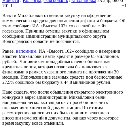
Новости
/
Волгоградская область
/
Михайловка
23-апр, 08:00
701
1
+1
Власти Михайловки отменили закупку на оформление
коммерческого кредита для погашения дефицита бюджета. Об
этом сообщает ИА «Высота 102» со ссылкой на сайт
госзаказов. Причины отмены закупки в официальном
сообщении администрации муниципального округа
Волгоградской области не поясняются.
Ранее,
напомним
, ИА «Высота 102» сообщало о намерении
властей Михайловки взять кредит в размере 65 миллионов
рублей. Чиновникам понадобилась невозобновляемая
кредитная линия, которая позволяла бы пользоваться
финансами в рамках указанного лимита на протяжении 30
месяцев. Использование заемных средств под баснословные
27,5% обошлось бы бюджету в 44,8 миллионов рублей.
Надо сказать, что после объявления открытого электронного
конкурса в адрес администрации Михайловки были
направлены несколько запросов с просьбой пояснить
положения технической документации. По итогам
рассмотрения одного из них было принято решение о
внесении изменений в документы, однако через некоторое
время закупку вовсе отменили.