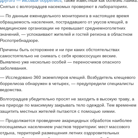
другого — иксовый боррелиоз
, также известный как болезнь Лайма.
Снятых с волгоградцев насекомых проверяют в лабораториях.
— По данным еженедельного мониторинга в настоящее время
обращаемость населения, пострадавшего от укусов клещей, в
медицинские организации не превышает среднемноголетних
значений, — успокаивают жителей и гостей региона в областном
Роспотребнадзоре.
Причины быть осторожнее и ни при каких обстоятельствах
самостоятельно не снимать с себя кровососущих веские.
Выявлено уже несколько особей — переносчиков опасного
заболевания.
— Исследовано 360 экземпляров клещей. Возбудитель клещевого
боррелиоза обнаружен в четырех, — предупредили специалисты
ведомства.
Волгоградцев убедительно просят не заходить в высокую траву, а
на природе по максимуму закрывать тело одеждой. Тем временем
защитить местных жителей пытаются с помощью химии.
— Продолжается проведение акарицидных обработок наиболее
посещаемых населением участков территории: мест массового
отдыха, территорий размещения летних оздоровительных