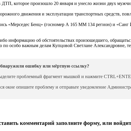
 ДТП, которое произошло 20 января и унесло жизни двух мужчи
дорожного движения и эксплуатации транспортных средств, пов
улись «Мерседес Бенц» (госномер А 165 ММ 134 регион) и «Санг 
бо информацию об обстоятельствах произошедшего, обращаться
телю по особо важным делам Купцовой Светлане Александровне, те
бнаружили ошибку или мёртвую ссылку?
ыделите проблемный фрагмент мышкой и нажмите CTRL+ENTE
ся окне опишите проблему и отправьте уведомление Администра
тавить комментарий заполните форму, или войдит