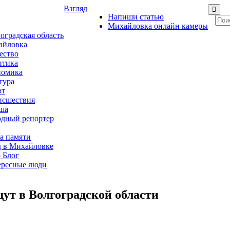
Взгляд
Напиши статью
Михайловка онлайн камеры
оградская область
айловка
ество
итика
номика
тура
рт
исшествия
ша
дный репортер
а памяти
 в Михайловке
 Блог
ересные люди
ут в Волгоградской области