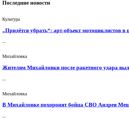
Последние новости
Культура
„Придётся убрать“: арт‑объект мотоциклистов в ш
...
Михайловка
Жителям Михайловки после ракетного удара выда
...
Михайловка
В Михайловке похоронят бойца СВО Андрея Меще
...