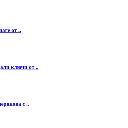
аге от ..
ли ключи от ..
рякова с ..