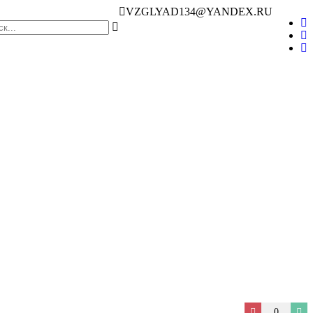
VZGLYAD134@YANDEX.RU
0