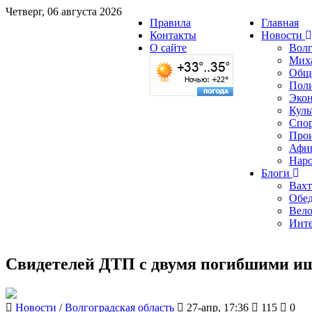
Четверг, 06 августа 2026
Правила
Главная
Контакты
Новости
О сайте
Волг
Мих
Общ
Пол
Эко
Куль
Спо
Про
Афи
Наро
Блоги
Вахт
Обед
Вело
Инт
Свидетелей ДТП с двумя погибшими ищ
Новости
/
Волгоградская область
27-апр, 17:36
115
0