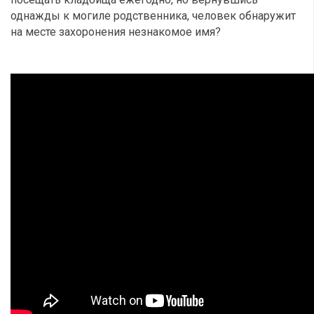
однажды к могиле родственника, человек обнаружит
на месте захоронения незнакомое имя?