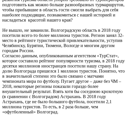
подготовить как можно больше разнообразных турмаршрутов,
чтобы прибывшие в область гости смогли выбрать для себя
наиболее подходящие, познакомиться с нашей историей и
насладиться красотой нашего края?
Не вышло, не заманили. Волгоградскую область в 2018 году
посетили всего-то более миллиона туристов. Регион занял 32-
место в рейтинге туристической привлекательности, уступив
Челябинску, Бурятии, Тюмени, Вологде и многим другим
городам России.
Согласно данным, опубликованным агентством «ТурСтат»,
которое составило рейтинг популярности туризма, в 2018 году
десятки миллионов иностранцев посетили нашу страну. На
долю Волгограда пришелся 1 миллион туристов. Понятно, что
в значительной степени это было связано с матчами
чемпионата мира по футболу. Пугает другое – даже без ЧМ –
2018, некоторые регионы показали гораздо более
внушительный результат. Взять хотя бы соседнюю крохотную
(в сравнении с Волгоградом) Астрахань. В 2018 году
Астрахань, где не было большого футбола, посетили 2,1
миллиона туристов. То есть, в 2 раза больше, чем
«офутболенный» Волгоград.