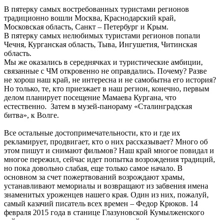
В пятерку самых востребованных туристами регионов
традиционно вошли Москва, Краснодарский край,
Московская область, Санкт – Петербург и Крым.
В пятерку самых нелюбимых туристами регионов попали
Чечня, Курганская область, Тыва, Ингушетия, Читинская
область.
Мы же оказались в середнячках и туристические амбиции,
связанные с ЧМ откровенно не оправдались. Почему? Разве
не хорош наш край, не интересна и не самобытна его история?
Но только, те, кто приезжает в наш регион, конечно, первым
делом планирует посещение Мамаева Кургана, что
естественно. Затем в музей-панораму «Сталинградская
битва», к Волге.
Все остальные достопримечательности, кто и где их
рекламирует, продвигает, кто о них рассказывает? Много об
этом пишут и снимают фильмов? Наш край многое повидал и
многое пережил, сейчас идет попытка возрождения традиций,
но пока довольно слабая, еще только самое начало. В
основном за счет пожертвований возрождают храмы,
устанавливают мемориалы и возвращают из забвения имена
знаменитых уроженцев нашего края. Один из них, пожалуй,
самый казачий писатель всех времен – Федор Крюков. 14
февраля 2015 года в станице Глазуновской Кумылженского