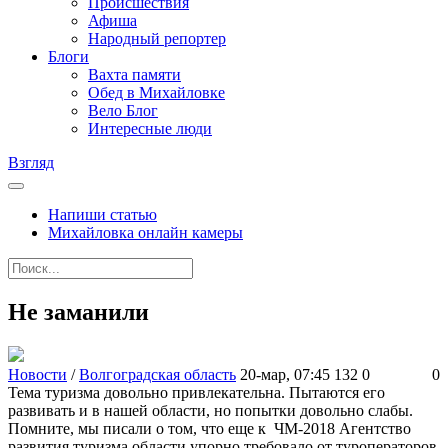
Происшествия
Афиша
Народный репортер
Блоги
Вахта памяти
Обед в Михайловке
Вело Блог
Интересные люди
Взгляд
Напиши статью
Михайловка онлайн камеры
Не заманили
Новости
/
Волгоградская область
20-мар, 07:45
132
0
0
Тема туризма довольно привлекательна. Пытаются его
развивать и в нашей области, но попытки довольно слабы.
Помните, мы писали о том, что еще к ЧМ-2018 Агентство
развития туризма области упорно требовало от туроператоров