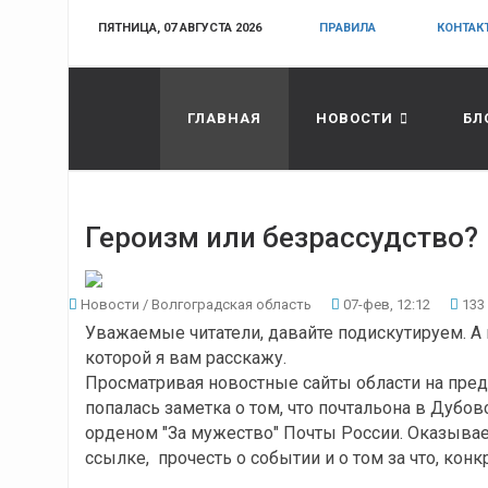
ПЯТНИЦА, 07 АВГУСТА 2026
ПРАВИЛА
КОНТАК
ГЛАВНАЯ
НОВОСТИ
БЛ
Героизм или безрассудство?
Новости
/
Волгоградская область
07-фев, 12:12
133
Уважаемые читатели, давайте подискутируем. А 
которой я вам расскажу.
Просматривая новостные сайты области на предм
попалась заметка о том, что почтальона в Дубо
орденом "За мужество" Почты России. Оказывает
ссылке, прочесть о событии и о том за что, кон