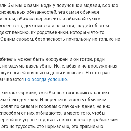
или бы мы с вами. Ведь у полученной медали, вернее
ссиональных обязанностей, эта самая обычная
роны, обязана переносить в обычной сумке
олее того, десятки, если не сотни, людей об этом
ают пенсию, их родственники, которым что-то
. Одним словом, безопасность почтальону не только не
рабитель может быть вооружен, и он готов, ради
 не задумываясь убить. Но, слабая и не вооруженная
кует своей жизнью и деньги спасает. На этот раз
канчивается
не всегда успешно
.
е мировоззрение, хотя бы по отношению к нашим
м благодетелям. И перестать считать обычным
дят по селам и городам с пачками денег, на них
пособом от них отбиваются, вместо того, чтобы
первой же угрозе отдавать свою поклажу грабителям.
это не трусость, это нормально, это правильно.