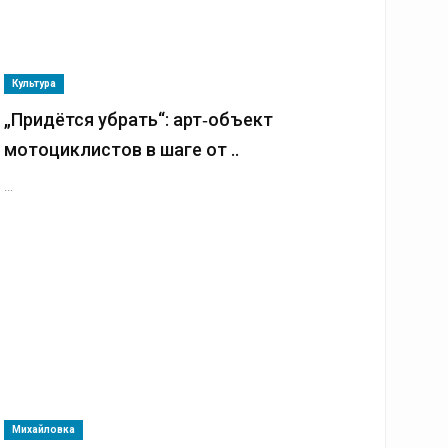
Культура
„Придётся убрать“: арт‑объект
мотоциклистов в шаге от ..
...
Михайловка