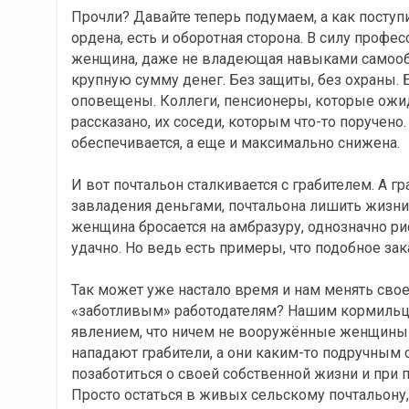
Прочли? Давайте теперь подумаем, а как поступ
ордена, есть и оборотная сторона. В силу профе
женщина, даже не владеющая навыками самообо
крупную сумму денег. Без защиты, без охраны. Б
оповещены. Коллеги, пенсионеры, которые ожид
рассказано, их соседи, которым что-то поручено
обеспечивается, а еще и максимально снижена.
И вот почтальон сталкивается с грабителем. А г
завладения деньгами, почтальона лишить жизни,
женщина бросается на амбразуру, однозначно рис
удачно. Но ведь есть примеры, что подобное за
Так может уже настало время и нам менять сво
«заботливым» работодателям? Нашим кормильца
явлением, что ничем не вооружённые женщины хо
нападают грабители, а они каким-то подручным с
позаботиться о своей собственной жизни и при 
Просто остаться в живых сельскому почтальону, 