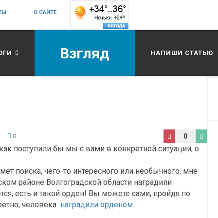
ТЫ
О САЙТЕ
Взгляд
ОГИ
НАПИШИ СТАТЬЮ
0
0
как поступили бы мы с вами в конкретной ситуации, о
ет поиска, чего-то интересного или необычного, мне
вском районе Волгоградской области наградили
ся, есть и такой орден! Вы можете сами, пройдя по
кретно, человека
наградили орденом
.