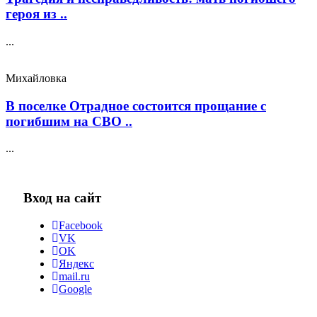
героя из ..
...
Михайловка
В поселке Отрадное состоится прощание с
погибшим на СВО ..
...
Вход на сайт
Facebook
VK
OK
Яндекс
mail.ru
Google