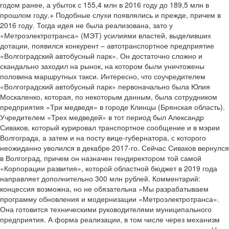
годом ранее, а убыток с 155,4 млн в 2016 году до 189,5 млн в
прошлом году.+ Подобные слухи появлялись и прежде, причем в
2016 году. Тогда идея не была реализована, зато у
«Метроэлектротранса» (МЭТ) усилиями властей, выделивших
дотации, появился конкурент – автотранспортное предприятие
«Волгоградский автобусный парк». Он достаточно сложно и
скандально заходил на рынок, на котором были уничтожены
половина маршрутных такси. Интересно, что соучредителем
«Волгоградский автобусный парк» первоначально была Юлия
Москаленко, которая, по некоторым данным, была сотрудником
предприятия «Три медведя» в городе Клинцы (Брянская область).
Учредителем «Трех медведей» в тот период был Александр
Сиваков, который курировал транспортное сообщение и в мэрии
Волгограда, а затем и на посту вице-губернатора, с которого
неожиданно уволился в декабре 2017-го. Сейчас Сиваков вернулся
в Волгоград, причем он назначен гендиректором той самой
«Корпорации развития», которой областной бюджет в 2019 года
направляет дополнительно 300 млн рублей. Комментарий:
концессия возможна, но не обязательна «Мы разрабатываем
программу обновления и модернизации «Метроэлектротранса».
Она готовится техническими руководителями муниципального
предприятия. А форма реализации, в том числе через механизм