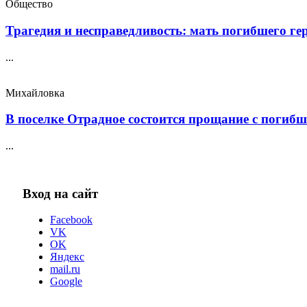
Общество
Трагедия и несправедливость: мать погибшего геро
...
Михайловка
В поселке Отрадное состоится прощание с погибш
...
Вход на сайт
Facebook
VK
OK
Яндекс
mail.ru
Google