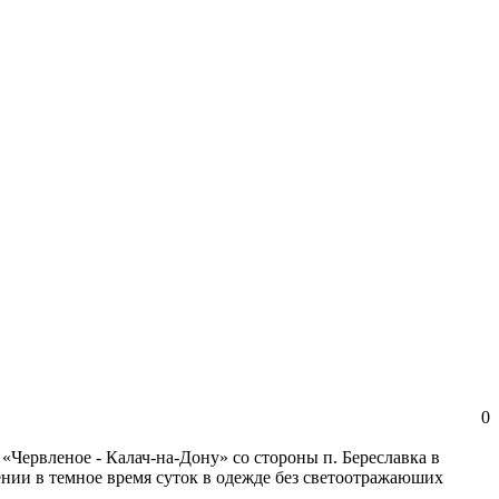
0
«Червленое - Калач-на-Дону» со стороны п. Береславка в
лении в темное время суток в одежде без светоотражаюших