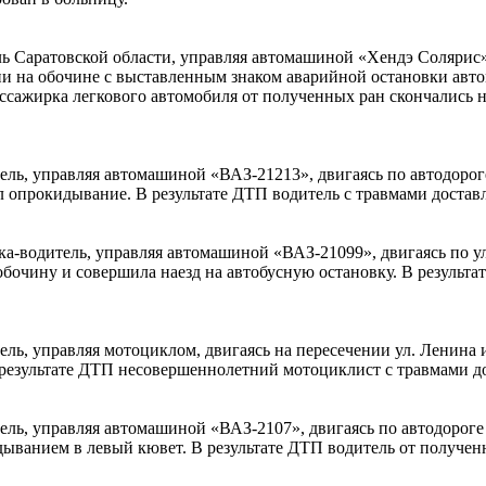
ль Саратовской области, управляя автомашиной «Хендэ Солярис»
нии на обочине с выставленным знаком аварийной остановки ав
ассажирка легкового автомобиля от полученных ран скончались н
ель, управляя автомашиной «ВАЗ-21213», двигаясь по автодорог
л опрокидывание. В результате ДТП водитель с травмами достав
ка-водитель, управляя автомашиной «ВАЗ-21099», двигаясь по ул
обочину и совершила наезд на автобусную остановку. В результа
ль, управляя мотоциклом, двигаясь на пересечении ул. Ленина и
 результате ДТП несовершеннолетний мотоциклист с травмами д
ель, управляя автомашиной «ВАЗ-2107», двигаясь по автодороге 
ыванием в левый кювет. В результате ДТП водитель от полученн