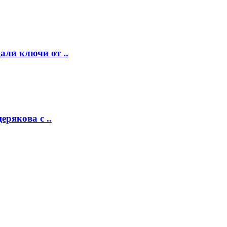
ли ключи от ..
рякова с ..