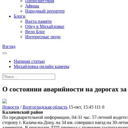
Происшествия
Афиша
Народный репортер
Блоги
Вахта памяти
Обед в Михайловке
Вело Блог
Интересные люди
Взгляд
Напиши статью
Михайловка онлайн камеры
О состоянии аварийности на дорогах за 
Новости
/
Волгоградская область
15-окт, 15:45
111
0
Калачевский район
По предварительной информации, 04-31 час. 57-летний водител
сторону г. Калача-на-Дону, на 34 км. совершил наезд на 30-ле
элементов. В результате ДТП пешеход с травмами госпитализир