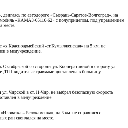
, двигаясь по автодороге «Сызрань-Саратов-Волгоград», на
томобиль «КАМАЗ-65116-62» с полуприцепом, под управлением
а месте.
е «х.Красноармейский -ст.Кумылженская» на 5 км. не
лен в медучреждение.
. Октябрьской со стороны ул. Кооперативной в сторону ул.
те ДТП водитель с травмами доставлена в больницу.
 ул. Чирской в ст. Н-Чир, не выбрал безопасную скорость
оставлен в медучреждение.
«Иловатка – Белокаменка», на 3 км. не справился с
ых ран скончался на месте.