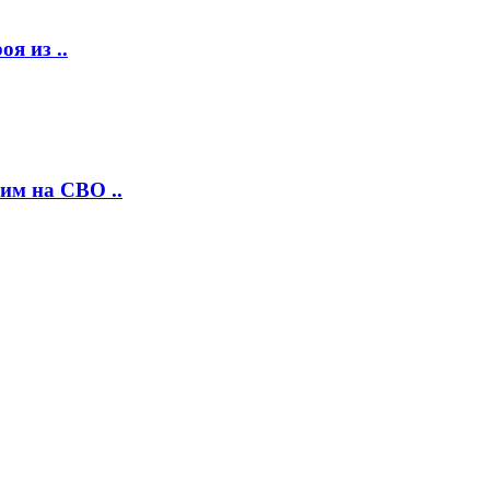
я из ..
им на СВО ..