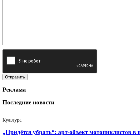
Реклама
Последние новости
Культура
„Придётся убрать“: арт‑объект мотоциклистов в ш