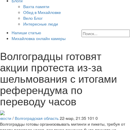
Блоги
Вахта памяти
Обед в Михайловке
Вело Блог
Интересные люди
Напиши статью
Михайловка онлайн камеры
Волгоградцы готовят
акции протеста из-за
шельмования с итогами
референдума по
переводу часов
овости
/
Волгоградская область
22-мар, 21:35
101
0
Волгоградцы готовы организовывать митинги и пикеты, требуя от
власти перевода часов, раз такое решение было принято на