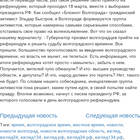
рефрендуме, который проходил 18 марта, вместе с выборами
президента РФ. Как сообщил «Блокнот Волгограда» гражданский
активист Эльдар Быстров, в Волгограде формируется группа
активистов, которые намерены самыми серьезными способами,
отстаивать свое право на волеизъявление. Вот что он сказал
нашему журналисту: - Губернатор призвал волгоградцев прийти на
референдум и решить судьбу волгоградского времени. Все
пришли, большинство проголосовало за введение волгоградского
времени, но власть не мычит, не телиться. Есть информация, что
итоги референдума хотят просто «замылить», забыть о нем.
Получается, жителей тупо обманули? И кто- высшее руководство
области, и депутаты? И что, народ должен это терпеть? Нет, такого
не будет. По словам нашего собеседника, инициативная группа
активистов пока решает, каким путем идти, в своей попытке найти
правду. Вполне возможно, начнут с писем президенту РФ, за
которого голосовали в день волгоградского референдума.
Предыдущая новость
Следующая новость
Тэги:
время
,
волгоградское время
,
местное время
,
новости
,
новости волгоград
,
новости волгоградская область
,
взгляд
,
взгляд34
,
взгляд134
,
взгляд.рф
,
взгляд34.рф
,
взгляд134.рф
,