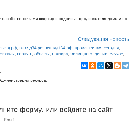
вить собственниками квартир с подписью председателя дома и не
Следующая новость
згляд.рф
,
взгляд34.рф
,
взгляд134.рф
,
происшествия сегодня
,
сказали
,
вернуть
,
области
,
надзора
,
жилищного
,
деньги
,
случае
,
.
Администрации ресурса.
лните форму, или войдите на сайт