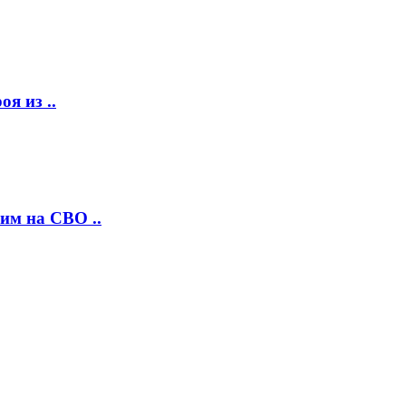
я из ..
им на СВО ..