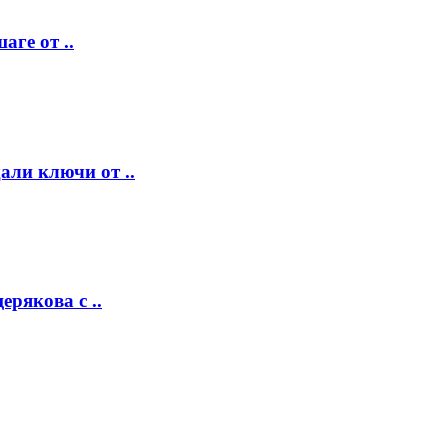
аге от ..
ли ключи от ..
рякова с ..