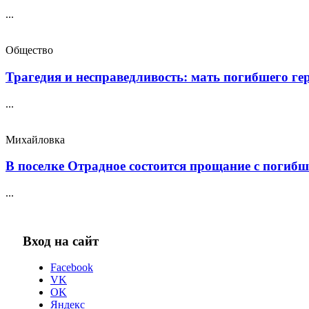
...
Общество
Трагедия и несправедливость: мать погибшего геро
...
Михайловка
В поселке Отрадное состоится прощание с погибш
...
Вход на сайт
Facebook
VK
OK
Яндекс