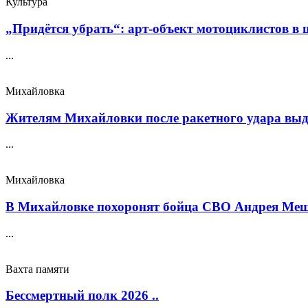
Культура
„Придётся убрать“: арт‑объект мотоциклистов в ш
...
Михайловка
Жителям Михайловки после ракетного удара выда
...
Михайловка
В Михайловке похоронят бойца СВО Андрея Меще
...
Вахта памяти
Бессмертный полк 2026 ..