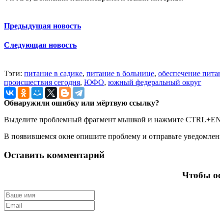
Предыдущая новость
Следующая новость
Тэги:
питание в садике
,
питание в больнице
,
обеспечение пита
происшествия сегодня
,
ЮФО
,
южный федеральный округ
Обнаружили ошибку или мёртвую ссылку?
Выделите проблемный фрагмент мышкой и нажмите CTRL+E
В появившемся окне опишите проблему и отправьте уведомлен
Оставить комментарий
Чтобы ос