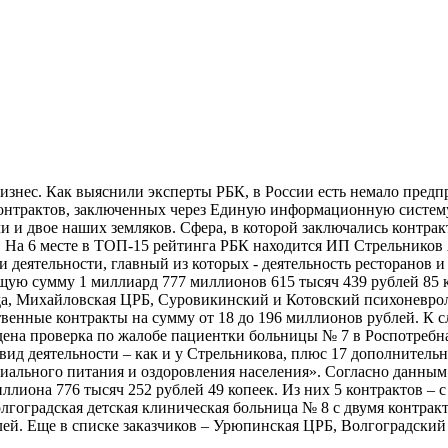
изнес. Как выяснили эксперты РБК, в России есть немало пред
я контрактов, заключенных через Единую информационную систем
 двое наших земляков. Сфера, в которой заключались контракт
я. На 6 месте в ТОП-15 рейтинга РБК находится ИП Стрельников
ми деятельности, главный из которых - деятельность ресторанов 
бщую сумму 1 миллиард 777 миллионов 615 тысяч 439 рублей 85 
ада, Михайловская ЦРБ, Суровикинский и Котовский психоневрол
енные контракты на сумму от 18 до 196 миллионов рублей. К сло
дена проверка по жалобе пациентки больницы № 7 в Роспотребна
 вид деятельности – как и у Стрельникова, плюс 17 дополнител
льного питания и оздоровления населения». Согласно данным и
ллиона 776 тысяч 252 рублей 49 копеек. Из них 5 контрактов –
лгоградская детская клиническая больница № 8 с двумя контрак
блей. Еще в списке заказчиков – Урюпинская ЦРБ, Волгоградск