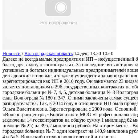
Новости
/
Волгоградская область
14-дек, 13:20
102
0
Далеко не всегда малые предприятия и ИП – несущественный б
благодаря закону о госконтрактах. За последние пять лет дол
успешных и богатых индивидуальных предпринимателей вошли и
детсадовские столовые, а также в учреждения здравоохранени
зарегистрировался как ИП в 2010 году. Он занимается 23 вида
является поставщиком в 296 государственных контрактах на о
городские больницы № 7, 4, 5, детская больница № 8 Волгогр
сады Волгограда № 180 и 347. С ними заключены самые существ
разбирательства. Так, в 2014 году в отношении ИП была прове
Ольга Валентиновна. Зарегистрирована с 2000 года. Основной
«Волгостройцентр», «Волгасити» и МОО «Профессионалы социа
заключены 14 госконтрактов на общую сумму 1 миллиард 62 ми
помощи № 25) на 395,2 миллиона рублей. На втором месте – Во
городская больница № 7: один контракт на 140,9 миллиона ру
4 и № 5, Волжский психоневрологический интернат.