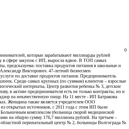
0
принимателей, которые зарабатывают миллиарды рублей
у в сфере закупок с ИП, выросла вдвое. В ТОП самых
ы, предсказуема: поставка продуктов питания в школьные и
 Александр Викторович. 47-летний бизнесмен
и услуги по доставке продуктов питания. Предприниматель
копеек. Среди самых крупных (по суммам) клиентов – взрослые
огический интернаты, Центр развития ребенка № 3, детские
ву, в активе предпринимателя есть не только контракты, но и
дзор на некачественную пищу. На 11 месте - ИП Батракова
ьных. Женщина также является учредителем ООО
з открытых источников, с 2011 года с этим ИП были
 с Больничным комплексом (больница скорой медицинской
тами на общую сумму 176,7 миллиона рублей. На третьем –
ий областной перинатальный центр № 2, больницы Волгограда №