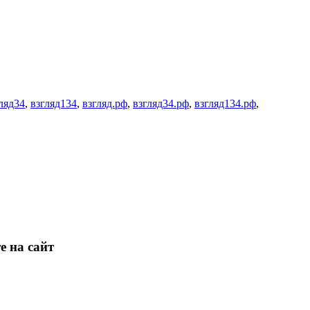
ляд34
,
взгляд134
,
взгляд.рф
,
взгляд34.рф
,
взгляд134.рф
,
е на сайт