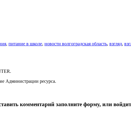
ния
,
питание в школе
,
новости волгоградская область
,
взгляд
,
взг
NTER.
ие Администрации ресурса.
тавить комментарий заполните форму, или войдит