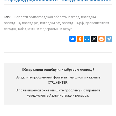
Тэги:
новости волгоградская область
,
взгляд
,
взгляд34
,
взгляд134
,
взгляд.рф
,
взгляд34.рф
,
взгляд134.рф
,
происшествия
сегодня
,
ЮФО
,
южный федеральный округ
Обнаружили ошибку или мёртвую ссылку?
Выделите проблемный фрагмент мышкой и нажмите
CTRL+ENTER.
В появившемся окне опишите проблему и отправьте
уведомление Администрации ресурса.