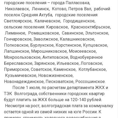
городские поселения – города Палласовка,
Николаевск, Ленинск, Котово, Петров Вал, рабочий
поселок Средняя Ахтуба, городские поселения
Светлоярское, Калачевское, Городищенское,
сельские поселения: Кировское, Краснооктябрьское,
Лиманное, Ромашковское, Савинское, Эльтонское,
Гончаровское, Заволжское, Калашниковское,
Попковское, Бурлукское, Корстинское, Купцовское,
Лапшинское, Мирошниковское, Моисеевское,
Мокроольховское, Антиповское, Воднобуерачное
Береславское, Зарянское, Ильевское, Логовское,
Приморское, Советское, Каменское, Котлубанское,
Кузьмичевское, Новожизненское,
Новонадеждинское, Песковатское, Россошинское.
После 1 июля, по расчетам департамента ЖКХ и
ТЭК Волгограда, собственники городских квартир
будут платить за ЖКХ больше на 120-140 рублей.
Несмотря на рост, волгоградская плата за коммуналку
остается одной из самой низких на юге России. К
примеру, стоимость холодного водоснабжения в