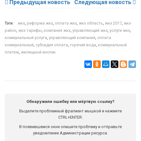
Предыдущая новость
Следующая новость
Тэги:
жкх
,
реформа жкх
,
оплата жкх
,
жкх область
,
жкх 2017
,
жкх
район
,
жкх тарифы
,
компания жкх
,
управляющий жкх
,
услуги жкх
,
коммунальный услуга
,
управляющий компания
,
оплата
коммунальный
,
субсидия оплата
,
горячий вода
,
коммунальный
платеж
,
жилищный инспек
Обнаружили ошибку или мёртвую ссылку?
Выделите проблемный фрагмент мышкой и нажмите
CTRL+ENTER.
В появившемся окне опишите проблему и отправьте
уведомление Администрации ресурса.