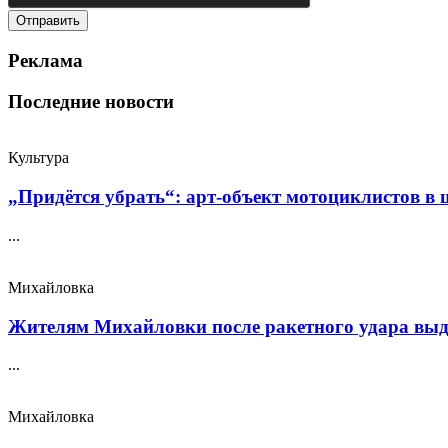
Реклама
Последние новости
Культура
„Придётся убрать“: арт‑объект мотоциклистов в ш
...
Михайловка
Жителям Михайловки после ракетного удара выда
...
Михайловка