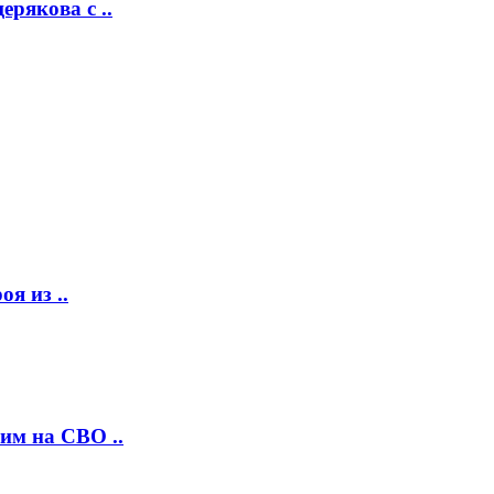
рякова с ..
я из ..
им на СВО ..