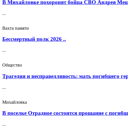
В Михайловке похоронят бойца СВО Андрея Меще
...
Вахта памяти
Бессмертный полк 2026 ..
...
Общество
Трагедия и несправедливость: мать погибшего геро
...
Михайловка
В поселке Отрадное состоится прощание с погибш
...