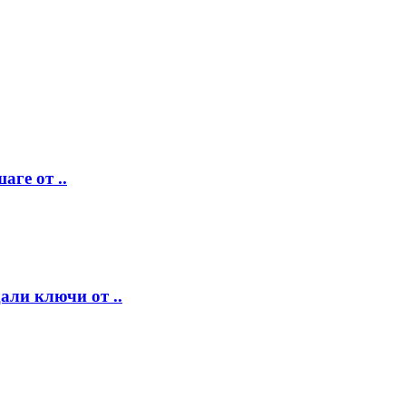
аге от ..
ли ключи от ..