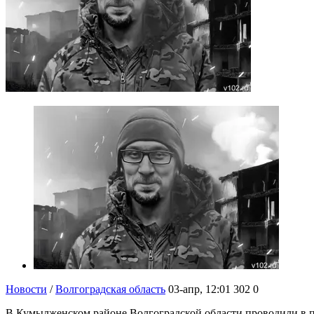
Новости
/
Волгоградская область
03-апр, 12:01
302
0
В Кумылженском районе Волгоградской области проводили в п