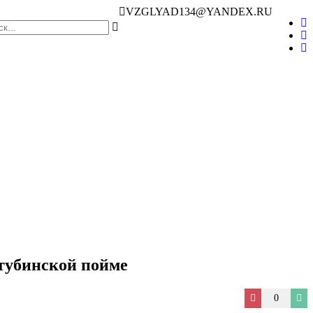
VZGLYAD134@YANDEX.RU
хтубинской пойме
0