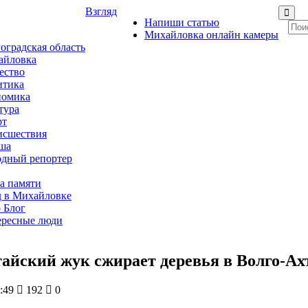
Взгляд
Напиши статью
Михайловка онлайн камеры
оградская область
айловка
ество
итика
номика
тура
рт
исшествия
ша
дный репортер
а памяти
 в Михайловке
 Блог
ересные люди
айский жук сжирает деревья в Волго-А
:49
192
0