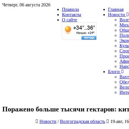
Четверг, 06 августа 2026
Правила
Главная
Контакты
Новости
О сайте
Волг
Мих
Общ
Пол
Эко
Куль
Спо
Про
Афи
Наро
Блоги
Вахт
Обед
Вело
Инт
Поражено больше тысячи гектаров: кит
Новости
/
Волгоградская область
19-авг, 16