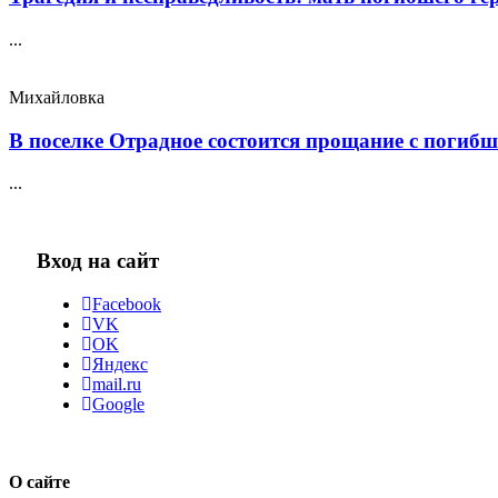
...
Михайловка
В поселке Отрадное состоится прощание с погибш
...
Вход на сайт
Facebook
VK
OK
Яндекс
mail.ru
Google
О сайте