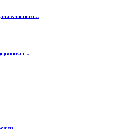
ли ключи от ..
рякова с ..
я из ..