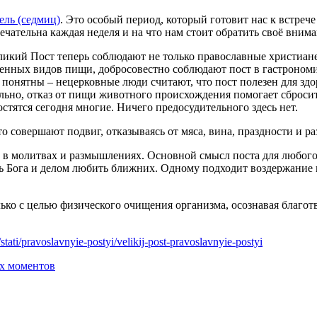
ель (седмиц)
. Это особый период, который готовит нас к встреч
ечательна каждая неделя и на что нам стоит обратить своё вним
еликий Пост теперь соблюдают не только православные христиане
ленных видов пищи, добросовестно соблюдают пост в гастрономи
 понятны – нецерковные люди считают, что пост полезен для зд
ельно, отказ от пищи животного происхождения помогает сброси
стятся сегодня многие. Ничего предосудительного здесь нет.
о совершают подвиг, отказываясь от мяса, вина, праздности и р
 в молитвах и размышлениях. Основной смысл поста для любого 
ть Бога и делом любить ближних. Одному подходит воздержание
олько с целью физического очищения организма, осознавая благо
/stati/pravoslavnyie-postyi/velikij-post-pravoslavnyie-postyi
ых моментов