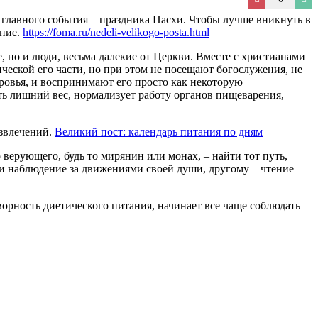
е главного события – праздника Пасхи. Чтобы лучше вникнуть в
ание.
https://foma.ru/nedeli-velikogo-posta.html
, но и люди, весьма далекие от Церкви. Вместе с христианами
ческой его части, но при этом не посещают богослужения, не
оровья, и воспринимают его просто как некоторую
ть лишний вес, нормализует работу органов пищеварения,
азвлечений.
Великий пост: календарь питания по дням
верующего, будь то мирянин или монах, – найти тот путь,
 и наблюдение за движениями своей души, другому – чтение
творность диетического питания, начинает все чаще соблюдать