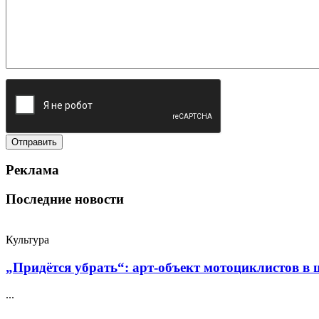
Реклама
Последние новости
Культура
„Придётся убрать“: арт‑объект мотоциклистов в ш
...