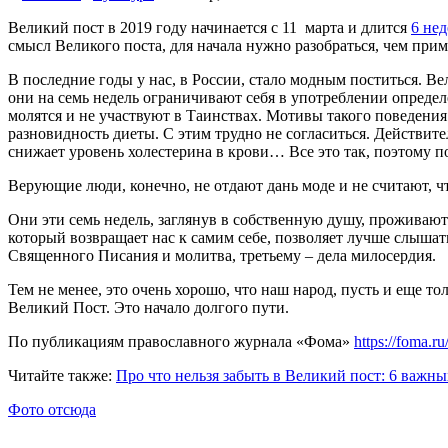
Великий пост в 2019 году начинается с 11 марта и длится
6 нед
смысл Великого поста, для начала нужно разобраться, чем прим
В последние годы у нас, в России, стало модным поститься. В
они на семь недель ограничивают себя в употреблении опреде
молятся и не участвуют в Таинствах. Мотивы такого поведения
разновидность диеты. С этим трудно не согласиться. Действит
снижает уровень холестерина в крови… Все это так, поэтому по
Верующие люди, конечно, не отдают дань моде и не считают, чт
Они эти семь недель, заглянув в собственную душу, проживают
который возвращает нас к самим себе, позволяет лучше слыша
Священного Писания и молитва, третьему – дела милосердия.
Тем не менее, это очень хорошо, что наш народ, пусть и еще т
Великий Пост. Это начало долгого пути.
По публикациям православного журнала «Фома»
https://foma.ru
Читайте также:
Про что нельзя забыть в Великий пост: 6 важн
Фото отсюда