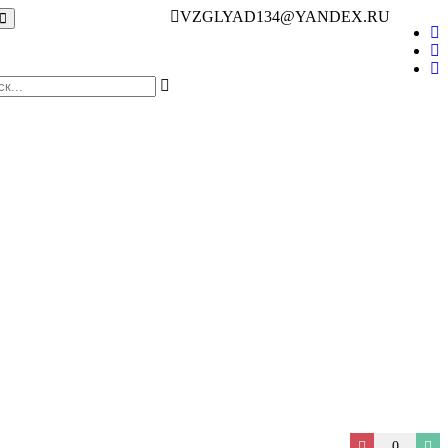
VZGLYAD134@YANDEX.RU
0