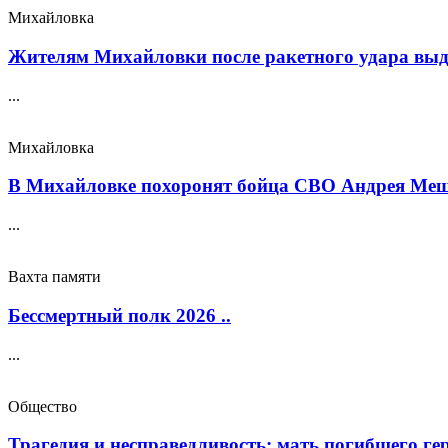
Михайловка
Жителям Михайловки после ракетного удара выда
...
Михайловка
В Михайловке похоронят бойца СВО Андрея Меще
...
Вахта памяти
Бессмертный полк 2026 ..
...
Общество
Трагедия и несправедливость: мать погибшего геро